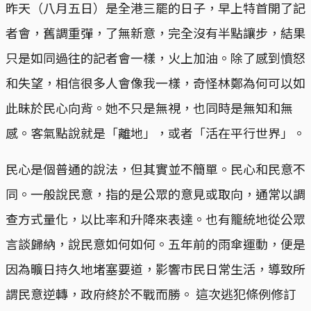
​昨天（八月五日）是全港三罷的日子，早上特首開了記
者會，舊調重彈，了無新意，完全沒有半點讓步，結果
只是如同過往的記者會一樣，火上加油。除了感到憤怒
和失望，相信很多人會像我一樣，奇怪林鄭為何可以如
此昧於民心向背。她不只是無視，也同時是無知和無
感。客氣點說就是「離地」，或者「活在平行世界」。
​民心是個普通的說法，但其實並不簡單。民心和民意不
同。一般說民意，指的是公眾的意見或取向，通常以調
查方式量化，以比率和升降來表達。也有籠統地從公眾
言談歸納，說民意如何如何。五年前的雨傘運動，便是
因為曠日持久地堵塞要道，影響市民日常生活，導致所
謂民意逆轉，政府終於不戰而勝。 這次逃犯條例修訂