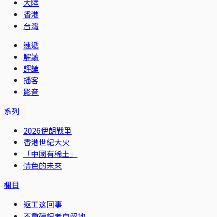
大陸
香港
台灣
速遞
解讀
評論
播客
影音
系列
2026伊朗戰爭
香港世紀大火
「中國有稀土」
情色的未來
欄目
返工这回事
不重磅記者自留地