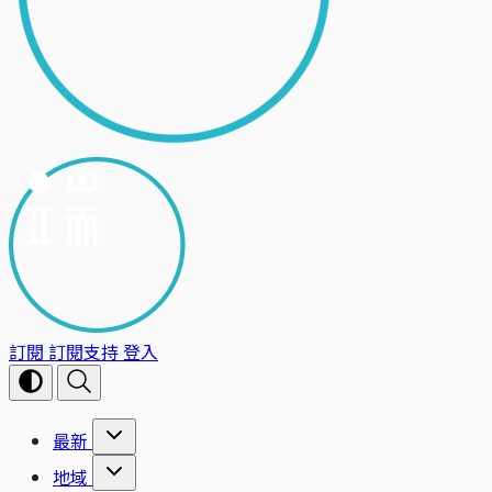
訂閱
訂閱支持
登入
最新
地域