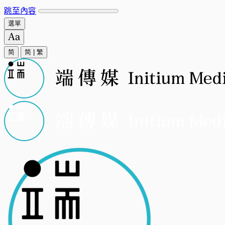
跳至內容
選單
简
简
|
繁