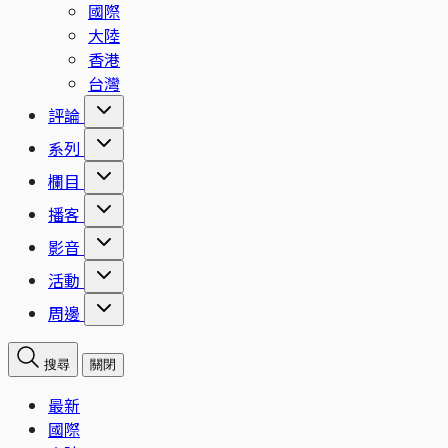
國際
大陸
香港
台灣
評論
系列
欄目
播客
影音
活動
周邊
搜尋
關閉
最新
國際