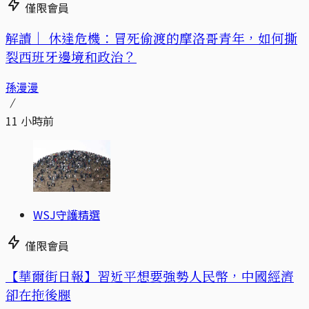
僅限會員
解讀｜
休達危機：冒死偷渡的摩洛哥青年，如何撕
裂西班牙邊境和政治？
孫漫漫
11 小時前
WSJ守護精選
僅限會員
【華爾街日報】習近平想要強勢人民幣，中國經濟
卻在拖後腿