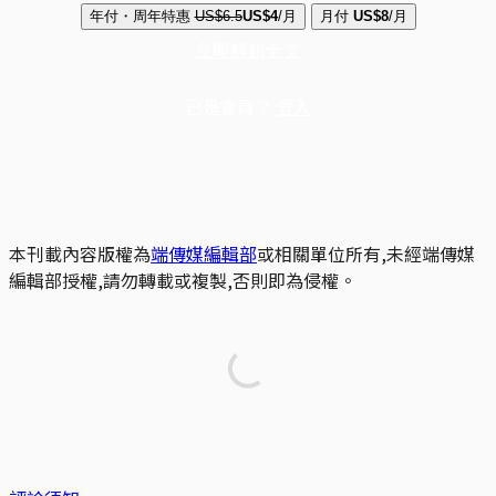
年付・周年特惠
US$6.5
US$4
/月
月付
US$8
/月
立即解鎖全文
已是會員？
登入
本刊載內容版權為
端傳媒編輯部
或相關單位所有,未經端傳媒
編輯部授權,請勿轉載或複製,否則即為侵權。