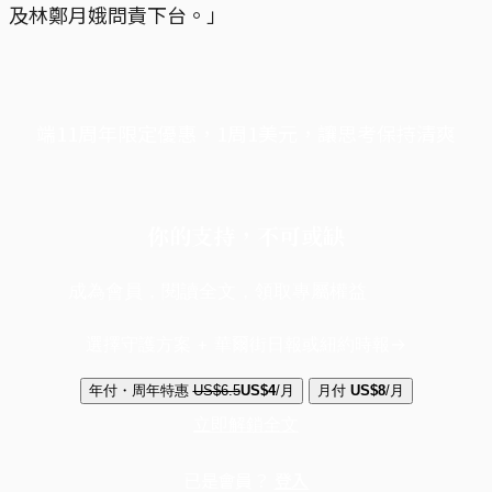
及林鄭月娥問責下台。」
端11周年限定優惠，1周1美元，讓思考保持清爽
你的支持，不可或缺
成為會員，閱讀全文，領取專屬權益
選擇守護方案 + 華爾街日報或紐約時報
年付・周年特惠
US$6.5
US$4
/月
月付
US$8
/月
立即解鎖全文
已是會員？
登入