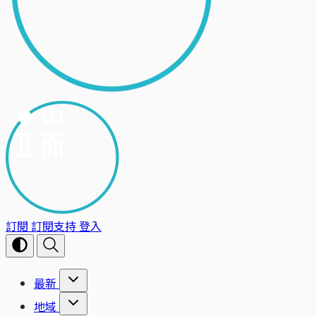
訂閱
訂閱支持
登入
最新
地域