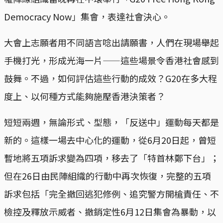
Democracy Now」集會，表達社會決心。
大會上志願者用不同語言唸出請願書，人們在現場舉起
手機打光，形成光海一片——這些場景令香港社會感到
鼓舞。不過，如何評估這些行動的成效？G20在多大程
度上、以何種方式能夠施壓香港決策者？
短短兩週，無論形式、型態，「反送中」運動每天都是
新的。這樣一場去中心化的運動，從6月20日起，曾短
暫地將五項訴求變為四項，移去了「特首林鄭下台」；
但在26日由民陣組織的行動中再次恢復，完整的五項
訴求包括「完全撤回逃犯修例、追究警方開槍責任、不
檢控及釋放示威者、撤銷定性6月12日集會為暴動，以