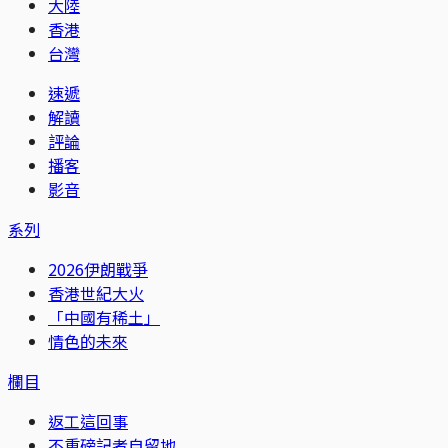
大陸
香港
台灣
速遞
解讀
評論
播客
影音
系列
2026伊朗戰爭
香港世紀大火
「中國有稀土」
情色的未來
欄目
返工這回事
不重磅記者自留地