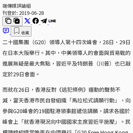
端傳媒評論組
刊登於:
2019-06-28
收藏
二十國集團（G20）領導人第十四次峰會，28日、29日
在日本大阪舉行。其中，中美領導人的會面與貿易戰的
進展無疑是最大焦點，習近平及特朗普（川普）也已敲
定於29日會面。
而就在26日，香港反對《逃犯條例》運動的聲勢不
減，當天香港市民自發組織「馬拉松式請願行動」，向
參與G20峰會的19國駐港領事館遞信請願，請求各國於
峰會上「就香港現況向中國國家主席習近平施壓」。民
權陣線組織當晚再在中環舉行「G20 Free Hong Kong