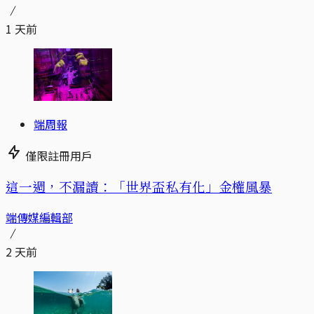
1 天前
端周報
僅限註冊用戶
這一週，不漏讀：「世界盃私有化」金權風暴
端傳媒編輯部
2 天前