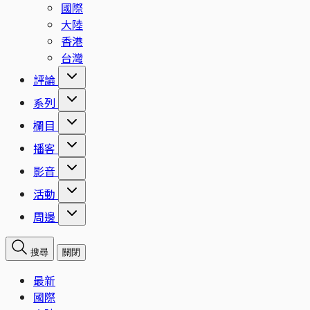
國際
大陸
香港
台灣
評論
系列
欄目
播客
影音
活動
周邊
搜尋
關閉
最新
國際