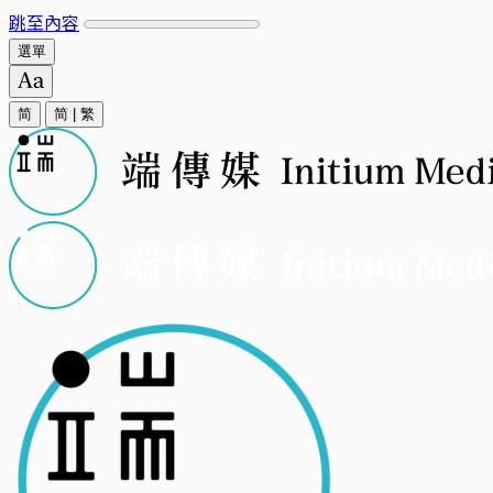
跳至內容
選單
简
简
|
繁