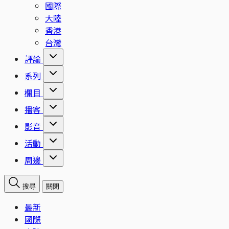
國際
大陸
香港
台灣
評論
系列
欄目
播客
影音
活動
周邊
搜尋
關閉
最新
國際