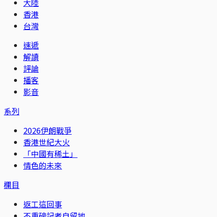
大陸
香港
台灣
速遞
解讀
評論
播客
影音
系列
2026伊朗戰爭
香港世紀大火
「中國有稀土」
情色的未來
欄目
返工這回事
不重磅記者自留地