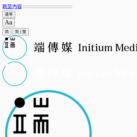
跳至內容
選單
简
简
|
繁