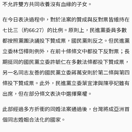
不允許雙方共同收養沒有血緣的子女。
在今日表決過程中，對於法案的贊成與反對票皆維持在
七比三（約66:27）的比例。原則上，民進黨委員多數
都按照黨團決議投下贊成票，國民黨則反之。但民進黨
立委林岱樺則例外，在前十條條文中都投下反對票；長
期挺同的國民黨立委許毓仁在多數法條都投下贊成票，
另一名同志友善的國民黨立委蔣萬安則於第二條與第四
條投下贊成票。此外，民進黨立委葉宜津與陳亭妃雖有
出席，但在部分條文表決中選擇棄權。
此部經過多方折衝的同婚法案通過後，台灣將成亞洲首
個同志婚姻合法化的國家。