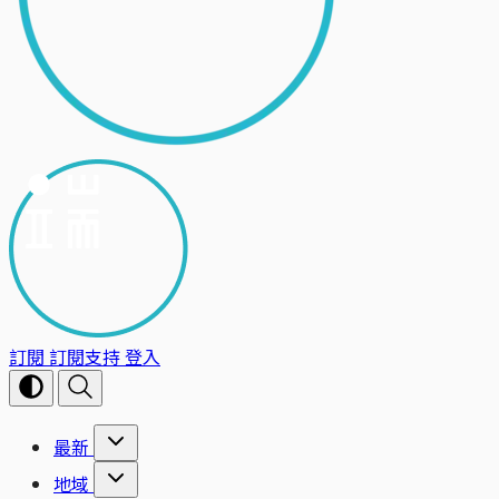
訂閱
訂閱支持
登入
最新
地域