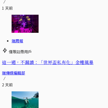
1 天前
端周報
僅限註冊用戶
這一週，不漏讀：「世界盃私有化」金權風暴
端傳媒編輯部
2 天前