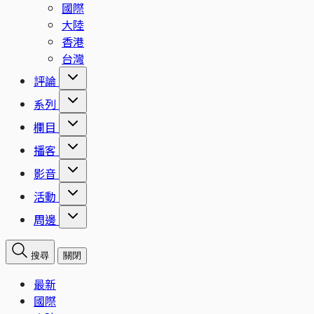
國際
大陸
香港
台灣
評論
系列
欄目
播客
影音
活動
周邊
搜尋
關閉
最新
國際