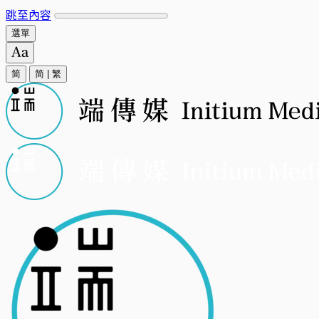
跳至內容
選單
简
简
|
繁