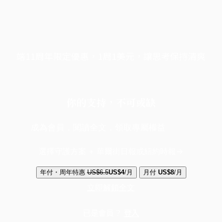
端11周年限定優惠，1周1美元，讓思考保持清爽
你的支持，不可或缺
成為會員，閱讀全文，領取專屬權益
選擇守護方案 + 華爾街日報或紐約時報
年付・周年特惠
US$6.5
US$4
/月
月付
US$8
/月
立即解鎖全文
已是會員？
登入