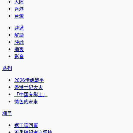
大陸
香港
台灣
速遞
解讀
評論
播客
影音
系列
2026伊朗戰爭
香港世紀大火
「中國有稀土」
情色的未來
欄目
返工這回事
不重磅記者自留地