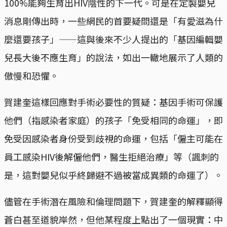
100%能夠生育出HIV陰性的下一代。可是在定製嬰兒
消息剛傳出時，一些網民的首要疑問還是「有愛滋為什
麼還要孩子」——這與後來不少人提出的「基因編輯嬰
兒長大後不應生育」的說法，如出一轍地展示了人類的
傲慢和恐懼。
賀建奎這樣回應對手術必要性的質疑：基因手術可保護
他們（指感染者家庭）的孩子「免受相同的命運」，即
免受因感染者身份受到歧視的命運，包括「僱主可能在
員工感染HIV後解僱他們，醫生拒絕治療」等（諷刺的
是，這對嬰兒似乎終歸避不過被當成異類的命運了）。
儘管在手術潛在風險和倫理問題下，賀建奎的解釋顯得
蒼白甚至道貌岸然，但他某程度上點出了一個現實：中