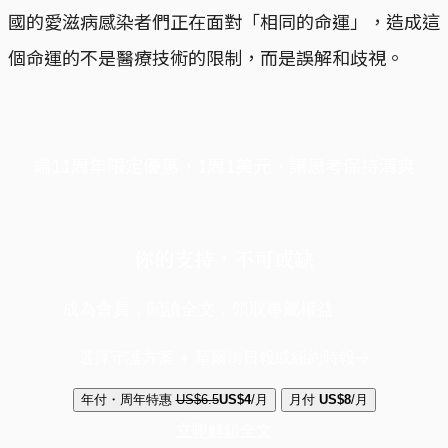
國的愛滋病感染者們正在面對「相同的命運」，造成這
個命運的不是醫療技術的限制，而是誤解和歧視。
端11周年限定優惠，1周1美元，讓思考保持清爽
你的支持，不可或缺
成為會員，閱讀全文，領取專屬權益
選擇守護方案 + 華爾街日報或紐約時報
年付・周年特惠
US$6.5
US$4
/月
月付
US$8
/月
立即解鎖全文