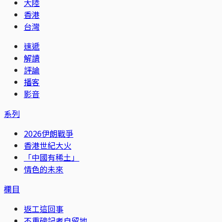
大陸
香港
台灣
速遞
解讀
評論
播客
影音
系列
2026伊朗戰爭
香港世紀大火
「中國有稀土」
情色的未來
欄目
返工這回事
不重磅記者自留地