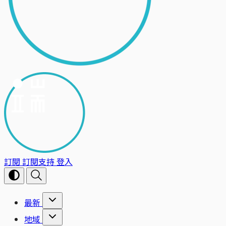
訂閱
訂閱支持
登入
最新
地域