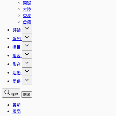
國際
大陸
香港
台灣
評論
系列
欄目
播客
影音
活動
周邊
搜尋
關閉
最新
國際