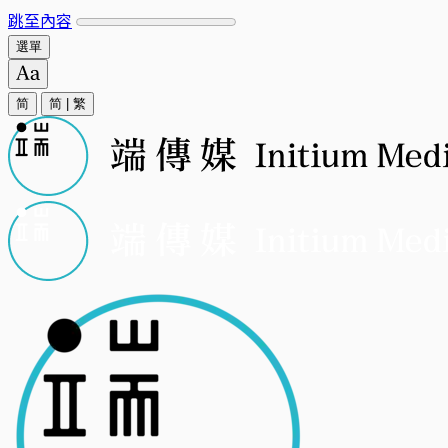
跳至內容
選單
简
简
|
繁