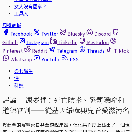
女人沒有國家？
工具人
周邊商城
Facebook
Twitter
Bluesky
Discord
Github
Instagram
Linkedin
Mastodon
Pinterest
Reddit
Telegram
Threads
Tiktok
Whatsapp
Youtube
RSS
公共衛生
性
科技
評論｜
馮夢哲：死亡陰影、懲罰隱喻和
道德審判——從基因編輯嬰兒看愛滋污名
賀建奎的解釋蒼白甚至道貌岸然，但他某程度上點出了一個現
實：中國的愛滋病感染者們正在面對「相同的命運」，造成這