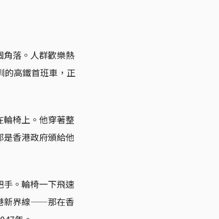
個角落。人群歡樂熱
圳的高鐵首班車，正
在輪椅上。他穿著整
那是香港政府頒給他
把手。輪椅一下飛速
港新界線——那在香
47年。