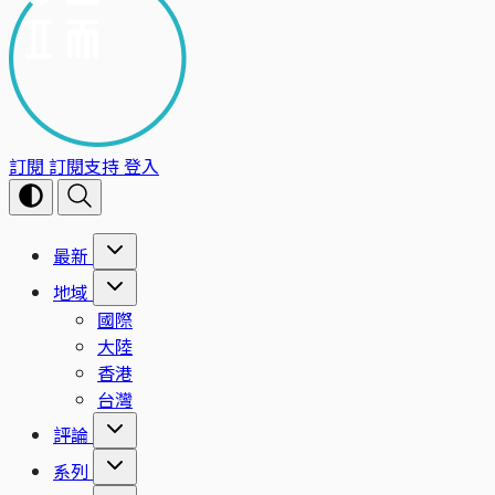
訂閱
訂閱支持
登入
最新
地域
國際
大陸
香港
台灣
評論
系列