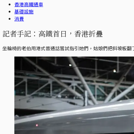
香港高鐵通車
基礎設施
消費
記者手記：高鐵首日，香港折疊
坐輪椅的老伯用港式普通話嘗試指引她們，姑娘們把斜坡板翻了個