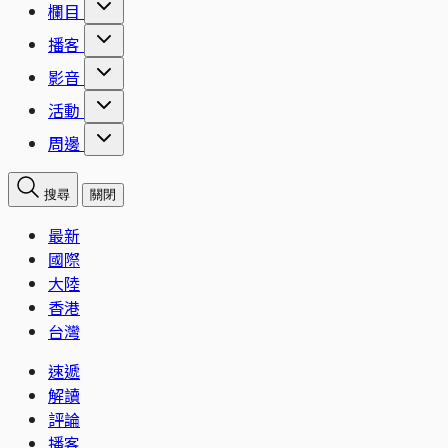
欄目
播客
影音
活動
周邊
搜尋
關閉
最新
國際
大陸
香港
台灣
速遞
解讀
評論
播客