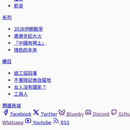
影音
系列
2026伊朗戰爭
香港世紀大火
「中國有稀土」
情色的未來
欄目
返工這回事
不重磅記者自留地
女人沒有國家？
工具人
周邊商城
Facebook
Twitter
Bluesky
Discord
Gith
Whatsapp
Youtube
RSS