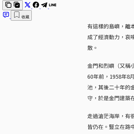
收藏
有這樣的島嶼，離
成了經濟動力，哀
散。
金門和烈嶼（又稱
60年前，1958
池，其後二十年的
守，於是金門建築
走過滄茫海岸，有
皆仍在。豎立在路