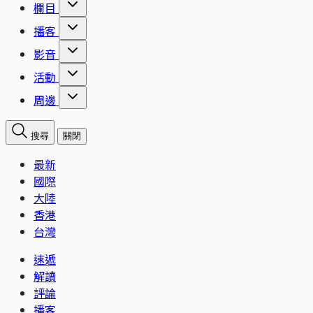
欄目
播客
影音
活動
周邊
搜尋
關閉
最新
國際
大陸
香港
台灣
速遞
解讀
評論
播客