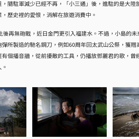
道，隨駐軍減少已經不再，「小三通」後，進駐的是大陸
業，歷史裡的愛恨，消解在旅遊消費中。
，此後再無砲戰，近日金門更引入福建水。不過，小島的
砲彈所製造的馳名鋼刀，例如60周年回太武山公祭，獲贈
崖有個播音牆，從前擾敵的工具，仍播放鄧麗君的歌，曾
人。