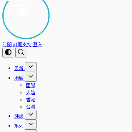
訂閱
訂閱支持
登入
最新
地域
國際
大陸
香港
台灣
評論
系列