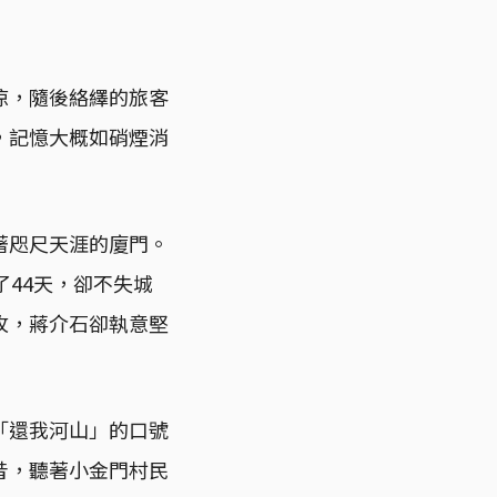
涼，隨後絡繹的旅客
，記憶大概如硝煙消
著咫尺天涯的廈門。
了44天，卻不失城
攻，蔣介石卻執意堅
「還我河山」的口號
昔，聽著小金門村民