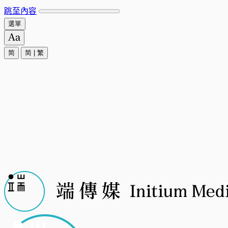
跳至內容
選單
简
简
|
繁