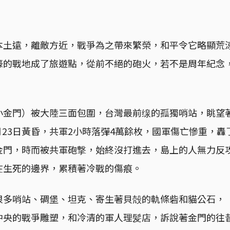
本土遠，離敵方近，戰爭為之帶來繁榮，和平令它略顯荒
嚎的戰地成了旅遊點，從前不絕的砲火，若不是周年紀念
小金門）被大陸三面包圍，台灣最前缐的孤獨哨站，眺望
年8月23日黃昏，共軍2小時落彈4萬餘枚，國軍傷亡慘重，轟
金門，時而被共軍砲撃，始終沒打進去，島上的人無力反
在生死的邊界，累積著冷戰的傷痕。
很多哨站、碉堡、坦克、寄生著貝殻的軌條砦和貓公石，
中央的戰爭雕塑，和冷清的軍人理髪店，訴說著金門的往