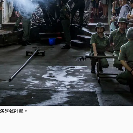
表演砲彈射擊。