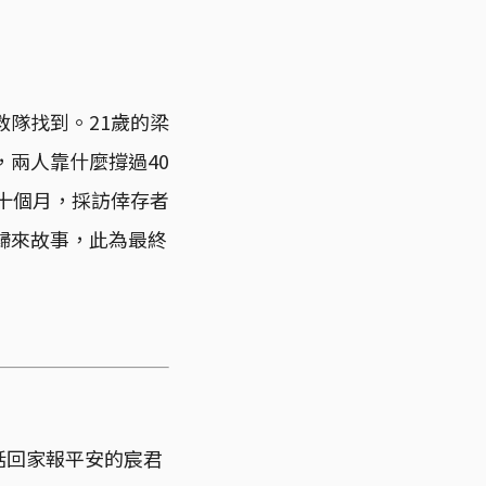
救隊找到。21歲的梁
，兩人靠什麼撐過40
時十個月，採訪倖存者
歸來故事，此為最終
話回家報平安的宸君