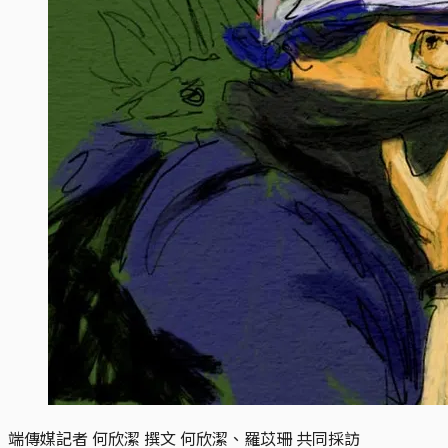
端傳媒記者 何欣潔 撰文 何欣潔、羅苡珊 共同採訪