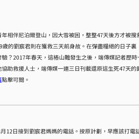
年相伴尼泊爾登山，因大雪被困，整整47天後方才被搜
9歲的劉宸君則在獲救三天前身故。在彈盡糧絕的日子裏
驗？2017年春天，這樁山難發生之後，端傳媒記者歷
地協助救援人士，端傳媒一連三日刊載還原這生死47天的
篇
點擊可閲。
年3月12日接到劉宸君媽媽的電話。按原計劃，早應該打電