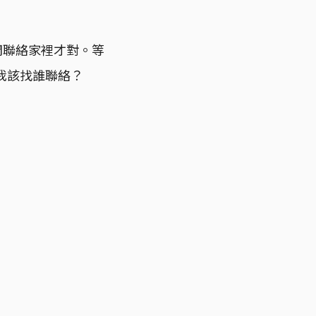
間聯絡家裡才對。等
我該找誰聯絡？