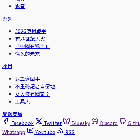
影音
系列
2026伊朗戰爭
香港世紀大火
「中國有稀土」
情色的未來
欄目
返工这回事
不重磅記者自留地
女人沒有國家？
工具人
周邊商城
Facebook
Twitter
Bluesky
Discord
Gith
Whatsapp
Youtube
RSS