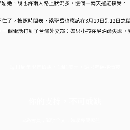
安慰她，說也許兩人路上狀況多，慢個一兩天還能接受。
住了。按照時間表，梁聖岳也應該在3月10日到12日之
了，一個電話打到了台灣外交部：如果小孩在尼泊爾失聯，
端11周年限定優惠，1周1美元，讓思考保持清爽
你的支持，不可或缺
成為會員，閱讀全文，領取專屬權益