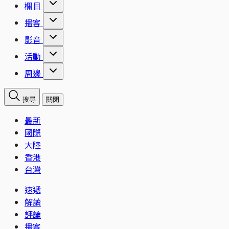
欄目
播客
影音
活動
周邊
搜尋
關閉
最新
國際
大陸
香港
台灣
速遞
解讀
評論
播客