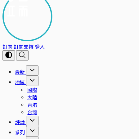
訂閱
訂閱支持
登入
最新
地域
國際
大陸
香港
台灣
評論
系列