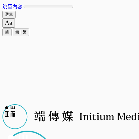
跳至內容
選單
简
简
|
繁