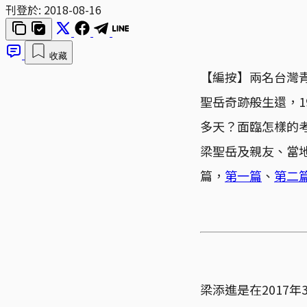
刊登於:
2018-08-16
收藏
【編按】兩名台灣青
聖岳奇跡般生還，1
多天？面臨怎樣的考
梁聖岳及親友、當
篇，
第一篇
、
第二
梁添進是在2017