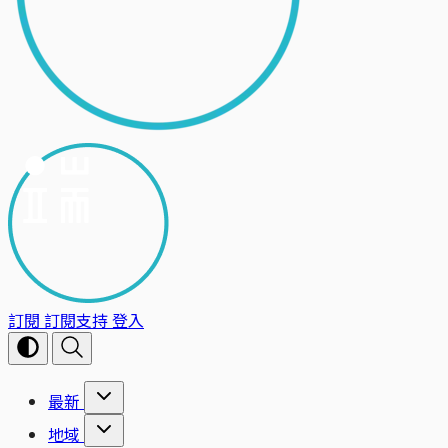
訂閱
訂閱支持
登入
最新
地域