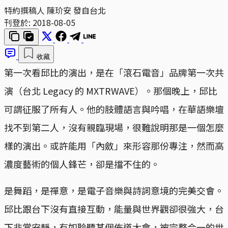
特約撰稿人 陳玠安 發自台北
刊登於:
2018-08-05
收藏
第一次看邱比的演出，是在「滾石電音」品牌第一次共
演（台北 Legacy 的 MXTRWAVE）。那個晚上，邱比
可謂征服了所有人。他的肢體語言與吟唱，在華語樂壇
找不到第二人，沒有親臨現場，很難說明那是一個怎麼
樣的演出。或許能用「內斂」來形容那份專注，然而高
濃度藝術的個人鋒芒，卻是擋不住的。
是舞蹈，是禪意，是電子音樂與詩詞意境的完美交會。
邱比跟台下沒有直接互動，能量與世界觀卻很強大，台
下非常安靜，有如聆聽某個佈道大會，被完整合一的世