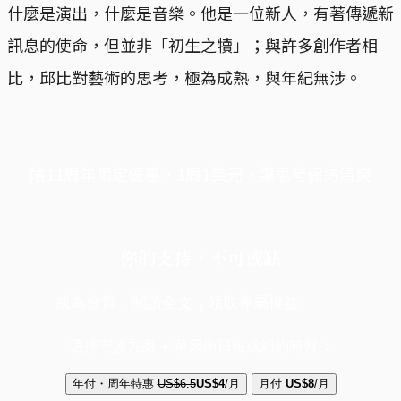
什麼是演出，什麼是音樂。他是一位新人，有著傳遞新
訊息的使命，但並非「初生之犢」；與許多創作者相
比，邱比對藝術的思考，極為成熟，與年紀無涉。
端11周年限定優惠，1周1美元，讓思考保持清爽
你的支持，不可或缺
成為會員，閱讀全文，領取專屬權益
選擇守護方案 + 華爾街日報或紐約時報
年付・周年特惠
US$6.5
US$4
/月
月付
US$8
/月