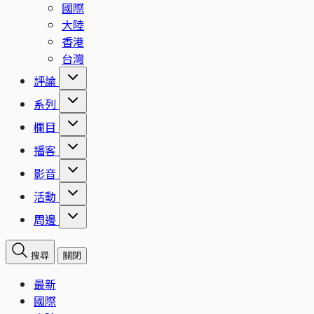
國際
大陸
香港
台灣
評論
系列
欄目
播客
影音
活動
周邊
搜尋
關閉
最新
國際