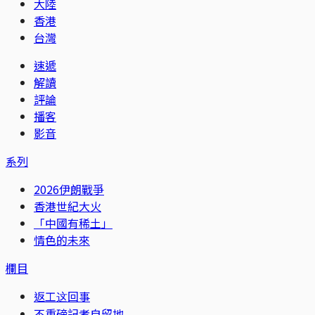
大陸
香港
台灣
速遞
解讀
評論
播客
影音
系列
2026伊朗戰爭
香港世紀大火
「中國有稀土」
情色的未來
欄目
返工这回事
不重磅記者自留地