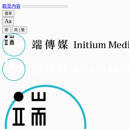
跳至內容
選單
简
简
|
繁