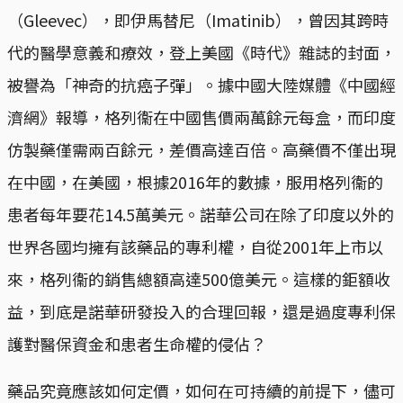
（Gleevec），即伊馬替尼（Imatinib），曾因其跨時
代的醫學意義和療效，登上美國《時代》雜誌的封面，
被譽為「神奇的抗癌子彈」。據中國大陸媒體《中國經
濟網》報導，格列衞在中國售價兩萬餘元每盒，而印度
仿製藥僅需兩百餘元，差價高達百倍。高藥價不僅出現
在中國，在美國，根據2016年的數據，服用格列衞的
患者每年要花14.5萬美元。諾華公司在除了印度以外的
世界各國均擁有該藥品的專利權，自從2001年上市以
來，格列衞的銷售總額高達500億美元。這樣的鉅額收
益，到底是諾華研發投入的合理回報，還是過度專利保
護對醫保資金和患者生命權的侵佔？
藥品究竟應該如何定價，如何在可持續的前提下，儘可