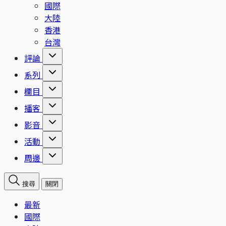
國際
大陸
香港
台灣
評論
系列
欄目
播客
影音
活動
周邊
搜尋
關閉
最新
國際