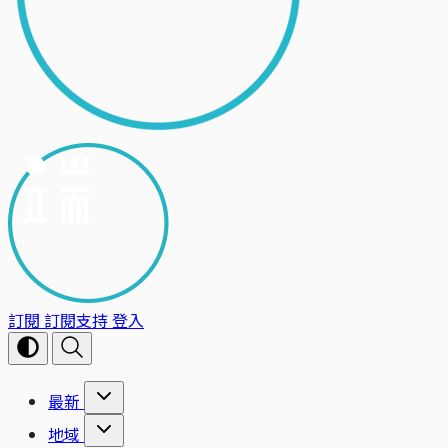
訂閱
訂閱支持
登入
最新
地域