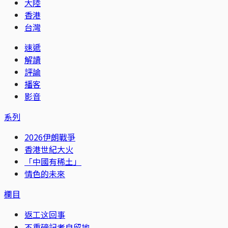
大陸
香港
台灣
速遞
解讀
評論
播客
影音
系列
2026伊朗戰爭
香港世紀大火
「中國有稀土」
情色的未來
欄目
返工这回事
不重磅記者自留地