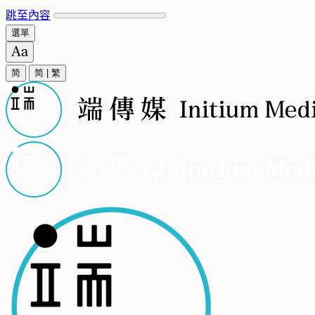
跳至內容
選單
简
简
|
繁