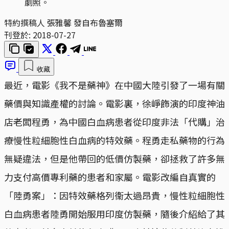
劇照。
特約撰稿人 張雅馨 發自布魯塞爾
刊登於:
2018-07-27
收藏
最近，電影《我不是藥神》在中國大陸引發了一場有關
藥價與知識產權的討論。電影裏，徐崢飾演的印度神油
店老闆程勇，為中國白血病患者從印度非法「代購」治
療慢性粒細胞性白血病的特效藥。程勇走私藥物的行為
無疑違法，但是他帶回的低價仿製藥，卻拯救了許多無
力支付高價專利藥的患者和家屬。電影改編自真實的
「陸勇案」：因特效藥格列衞太過昂貴，慢性粒細胞性
白血病患者陸勇開始服用印度仿製藥，隨後介紹給了其