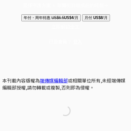
選擇守護方案 + 華爾街日報或紐約時報
年付・周年特惠
US$6.5
US$4
/月
月付
US$8
/月
立即解鎖全文
已是會員？
登入
本刊載內容版權為
端傳媒編輯部
或相關單位所有,未經端傳媒
編輯部授權,請勿轉載或複製,否則即為侵權。