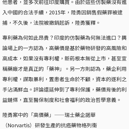
他患者，並多次前往印度購買。由於這些仿製藥沒有進
入中國的合法手續，2015年，陸勇因銷售假藥罪被逮
捕，不久後，法院被撤銷起訴，陸勇獲釋。
專利藥為何如此昂貴？印度的仿製藥為何無法進口？輿
論場上的一方認為，高藥價是基於藥物研發的高風險和
高成本，如果沒有專利權，新葯根本無從上市，甚至宣
稱藥廠才是真正的「藥神」。另一方則認為，藥企利用
專利權，謀取暴利，置患者生命於不顧，資本的逐利之
手沾滿鮮血。評論還延伸到了專利保護，藥價背後的利
益鏈條，直至醫保制度和社會福利的政治哲學意義。
陸勇案中的「高價藥」——瑞士藥企諾華
（Norvartis）研發生產的抗癌藥物格列衞