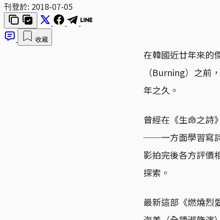
刊登於:
2018-07-05
收藏
在韓國近廿年來的
（Burning）
年之久。
曾經在《生命之詩
──一方面學習寫
影拍完後各方評價
探索。
最新這部《燃燒烈
海美（全鍾淑飾演