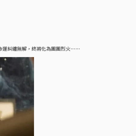
命運糾纏無解，終將化為團團烈火⋯⋯