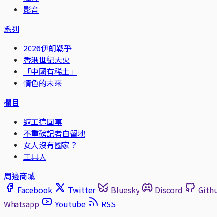
影音
系列
2026伊朗戰爭
香港世紀大火
「中國有稀土」
情色的未來
欄目
返工這回事
不重磅記者自留地
女人沒有國家？
工具人
周邊商城
Facebook
Twitter
Bluesky
Discord
Gith
Whatsapp
Youtube
RSS