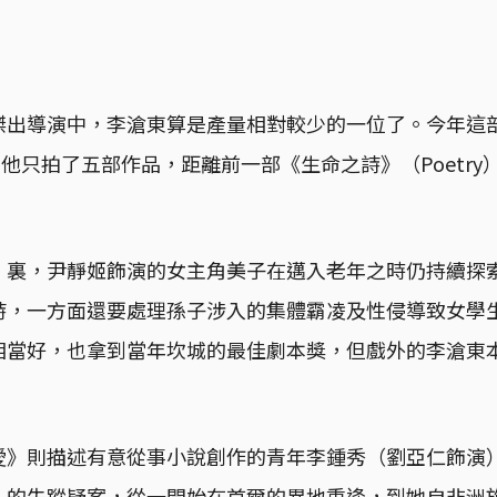
傑出導演中，李滄東算是產量相對較少的一位了。今年這
之前，他只拍了五部作品，距離前一部《生命之詩》（Poetr
》裏，尹靜姬飾演的女主角美子在邁入老年之時仍持續探
詩，一方面還要處理孫子涉入的集體霸凌及性侵導致女學
相當好，也拿到當年坎城的最佳劇本獎，但戲外的李滄東
愛》則描述有意從事小說創作的青年李鍾秀（劉亞仁飾演
）的失蹤疑案，從一開始在首爾的異地重逢，到她自非洲