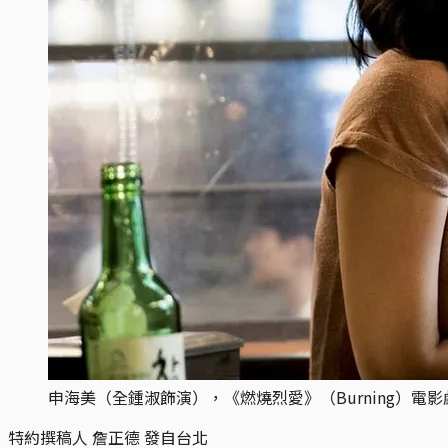
申海美（全鍾淑飾演），《燃燒烈愛》（Burning）電
特約撰稿人 詹正德 發自台北