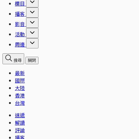
欄目
播客
影音
活動
周邊
搜尋
關閉
最新
國際
大陸
香港
台灣
速遞
解讀
評論
播客