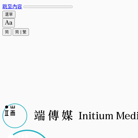
跳至內容
選單
简
简
|
繁