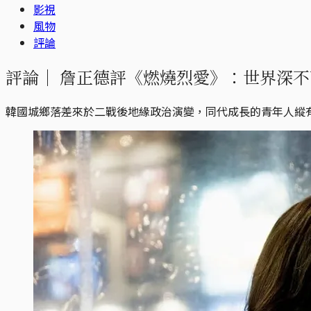
影視
風物
評論
評論｜
詹正德評《燃燒烈愛》：世界深不
韓國城鄉落差來於二戰後地緣政治演變，同代成長的青年人縱