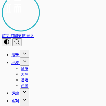
訂閱
訂閱支持
登入
最新
地域
國際
大陸
香港
台灣
評論
系列