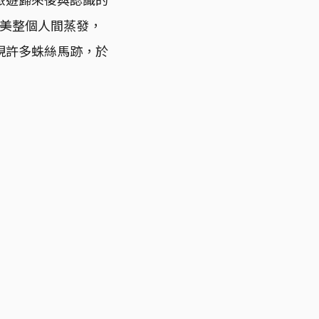
，海美整個人間蒸發，
現許多蛛絲馬跡，於