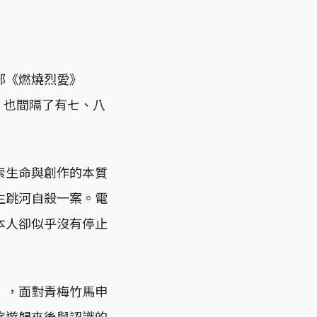
部《燃燒烈愛》
y）也間隔了有七、八
索生命與創作的本質
生跳河自殺一案。電
本人卻似乎沒有停止
），面對青梅竹馬申
旅遊歸來後與認識的