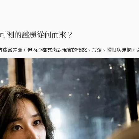
可測的謎題從何而來？
有貧富差距，但內心都充滿對現實的憤怒、荒蕪、憎恨與迷惘，