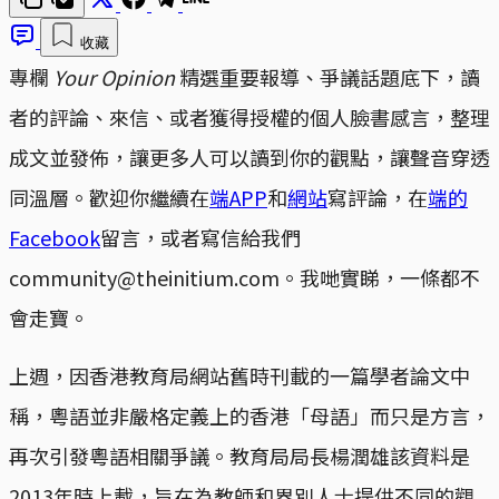
收藏
專欄
Your Opinion
精選重要報導、爭議話題底下，讀
者的評論、來信、或者獲得授權的個人臉書感言，整理
成文並發佈，讓更多人可以讀到你的觀點，讓聲音穿透
同溫層。歡迎你繼續在
端APP
和
網站
寫評論，在
端的
Facebook
留言，或者寫信給我們
community@theinitium.com。我哋實睇，一條都不
會走寶。
上週，因香港教育局網站舊時刊載的一篇學者論文中
稱，粵語並非嚴格定義上的香港「母語」而只是方言，
再次引發粵語相關爭議。教育局局長楊潤雄該資料是
2013年時上載，旨在為教師和界別人士提供不同的觀