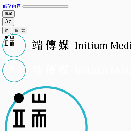
跳至內容
選單
简
简
|
繁