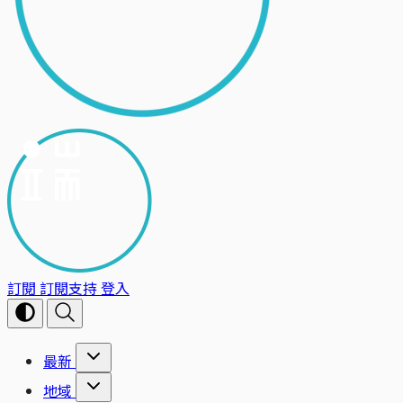
訂閱
訂閱支持
登入
最新
地域