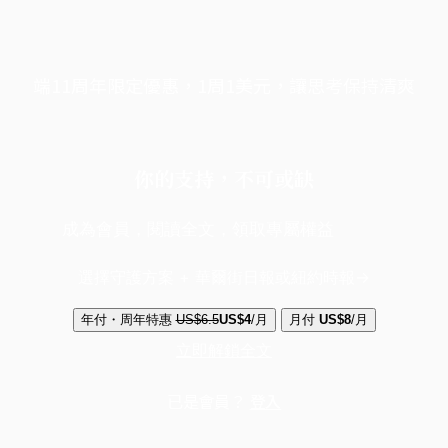
端11周年限定優惠，1周1美元，讓思考保持清爽
你的支持，不可或缺
成為會員，閱讀全文，領取專屬權益
選擇守護方案 + 華爾街日報或紐約時報
年付・周年特惠
US$6.5
US$4
/月
月付
US$8
/月
立即解鎖全文
已是會員？
登入