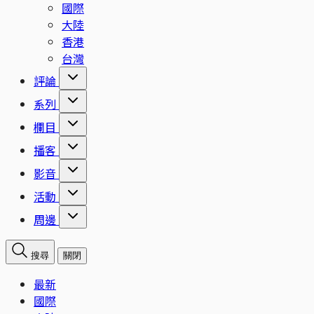
國際
大陸
香港
台灣
評論
系列
欄目
播客
影音
活動
周邊
搜尋
關閉
最新
國際