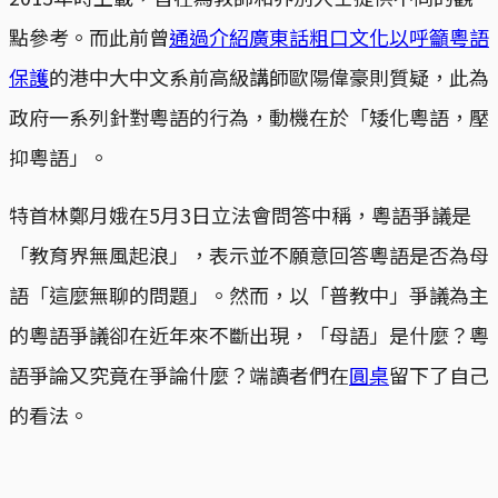
點參考。而此前曾
通過介紹廣東話粗口文化以呼籲粵語
保護
的港中大中文系前高級講師歐陽偉豪則質疑，此為
政府一系列針對粵語的行為，動機在於「矮化粵語，壓
抑粵語」。
特首林鄭月娥在5月3日立法會問答中稱，粵語爭議是
「教育界無風起浪」，表示並不願意回答粵語是否為母
語「這麼無聊的問題」。然而，以「普教中」爭議為主
的粵語爭議卻在近年來不斷出現，「母語」是什麼？粵
語爭論又究竟在爭論什麼？端讀者們在
圓桌
留下了自己
的看法。