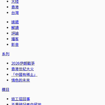
大陸
香港
台灣
速遞
解讀
評論
播客
影音
系列
2026伊朗戰爭
香港世紀大火
「中國有稀土」
情色的未來
欄目
返工這回事
不重磅記者自留地