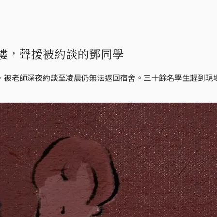
樓，聲援被約談的鄧同學
，被老師深夜約談至凌晨仍無法返回宿舍。三十餘名學生趕到現