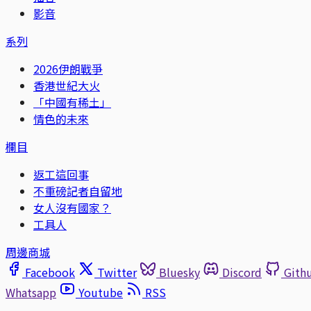
影音
系列
2026伊朗戰爭
香港世紀大火
「中國有稀土」
情色的未來
欄目
返工這回事
不重磅記者自留地
女人沒有國家？
工具人
周邊商城
Facebook
Twitter
Bluesky
Discord
Gith
Whatsapp
Youtube
RSS