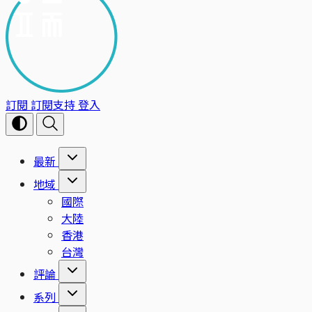
訂閱
訂閱支持
登入
最新
地域
國際
大陸
香港
台灣
評論
系列