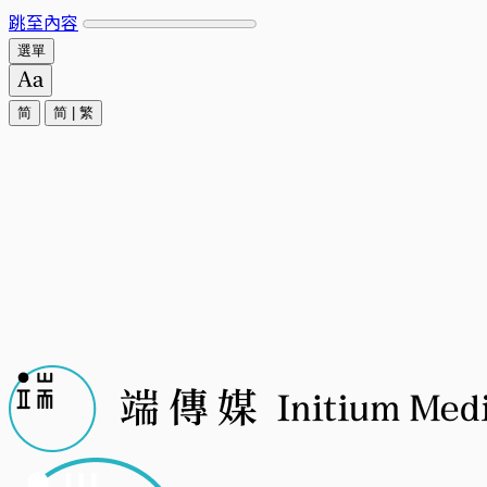
跳至內容
選單
简
简
|
繁