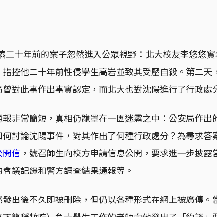
，一樁二十年前的案子忽然進入公眾視野：北大校友李悠悠
，指控他二十年前性侵學生高岩並致其受壓自殺。第二天
局曾對此事作出事實認定，而北大也對沈陽進行了行政處
通報非常簡短，真相仍籠罩在一團迷霧之中：公安局作出
如何討論沈陽事件，對其作出了何種行政處分？為尋求答案
公開信
，號召師生向校方申請信息公開，要求進一步披露當
的會議記錄和警方調查結果通報等。
然發出後不久即被刪除，但仍以各種形式在網上被廣傳。
以下簡稱數院）負責學生工作的老師向他發出了「約談」