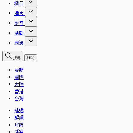
欄目
播客
影音
活動
周邊
搜尋
關閉
最新
國際
大陸
香港
台灣
速遞
解讀
評論
播客