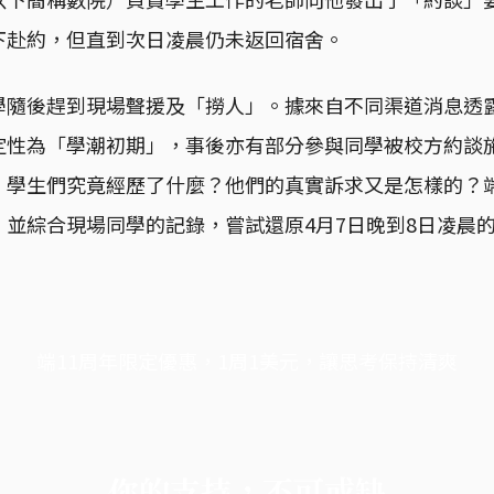
下赴約，但直到次日凌晨仍未返回宿舍。
學隨後趕到現場聲援及「撈人」。據來自不同渠道消息透
定性為「學潮初期」，事後亦有部分參與同學被校方約談
，學生們究竟經歷了什麼？他們的真實訴求又是怎樣的？
，並綜合現場同學的記錄，嘗試還原4月7日晚到8日凌晨
端11周年限定優惠，1周1美元，讓思考保持清爽
你的支持，不可或缺