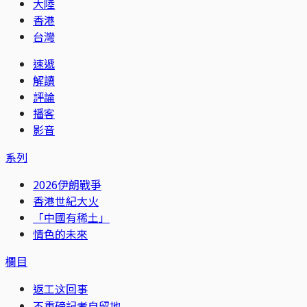
大陸
香港
台灣
速遞
解讀
評論
播客
影音
系列
2026伊朗戰爭
香港世紀大火
「中國有稀土」
情色的未來
欄目
返工这回事
不重磅記者自留地