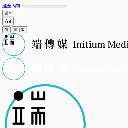
跳至內容
選單
简
简
|
繁