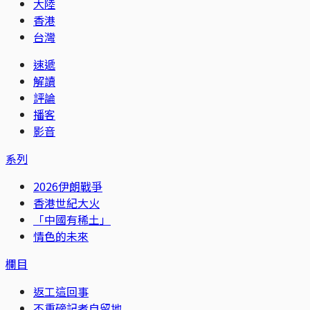
大陸
香港
台灣
速遞
解讀
評論
播客
影音
系列
2026伊朗戰爭
香港世紀大火
「中國有稀土」
情色的未來
欄目
返工這回事
不重磅記者自留地