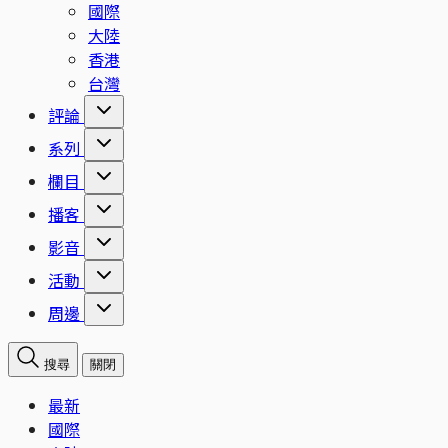
國際
大陸
香港
台灣
評論
系列
欄目
播客
影音
活動
周邊
搜尋
關閉
最新
國際