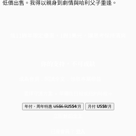
低價出售。我得以親身到劇情與哈利父子重逢。
端11周年限定優惠，1周1美元，讓思考保持清爽
你的支持，不可或缺
成為會員，閱讀全文，領取專屬權益
選擇守護方案 + 華爾街日報或紐約時報
年付・周年特惠
US$6.5
US$4
/月
月付
US$8
/月
立即解鎖全文
已是會員？
登入