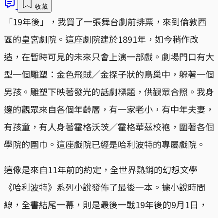
收藏
「19年後」，我買了一張舞台劇前排票，來到倫敦西
區的皇宮劇院。這座劇院建於1891年，如今稍作改
造，在暫時可見的未來只會上演一部戲。劇場門口有大
型一個雕塑：金色飛賊／金探子狀的鳥巢中，躲著一個
男孩。雕塑下映著發光的話劇標題，供觀眾合照。我身
邊的觀眾來自各個年齡層，有一家老小，有中年夫妻，
有孩童，有人身著霍格沃茨／霍格華茲校袍，圍著各個
學院的圍巾。這座戲院已經是哈利波特的專屬戲院。
這像是來自11年前的約定，全世界熱銷的幻想文學
《哈利波特》系列小說發佈了最後一本。據小說時間
線，全書結尾一幕，則是最後一戰19年後的9月1日，