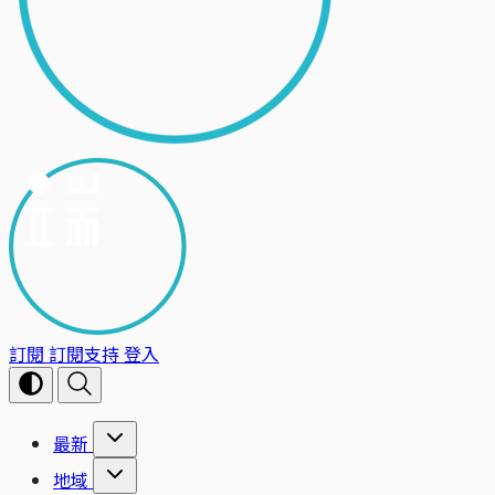
訂閱
訂閱支持
登入
最新
地域