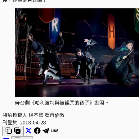
舞台劇《哈利波特與被詛咒的孩子》劇照。
特約撰稿人 楊不歡 發自倫敦
刊登於:
2018-04-28