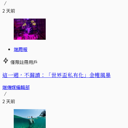
2 天前
端周報
僅限註冊用戶
這一週，不漏讀：「世界盃私有化」金權風暴
端傳媒編輯部
2 天前