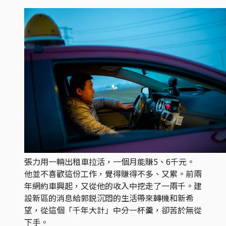
張力用一輛出租車拉活，一個月能賺5、6千元。
他並不喜歡這份工作，覺得賺得不多、又累。前兩
年網約車興起，又從他的收入中挖走了一兩千。建
設新區的消息給郭鋭沉悶的生活帶來轉機和新希
望，從這個「千年大計」中分一杯羹，卻苦於無從
下手。