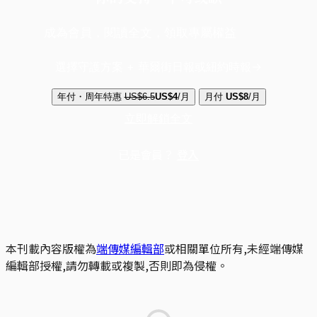
成為會員，閱讀全文，領取專屬權益
選擇守護方案 + 華爾街日報或紐約時報
年付・周年特惠
US$6.5
US$4
/月
月付
US$8
/月
立即解鎖全文
已是會員？
登入
本刊載內容版權為
端傳媒編輯部
或相關單位所有,未經端傳媒
編輯部授權,請勿轉載或複製,否則即為侵權。