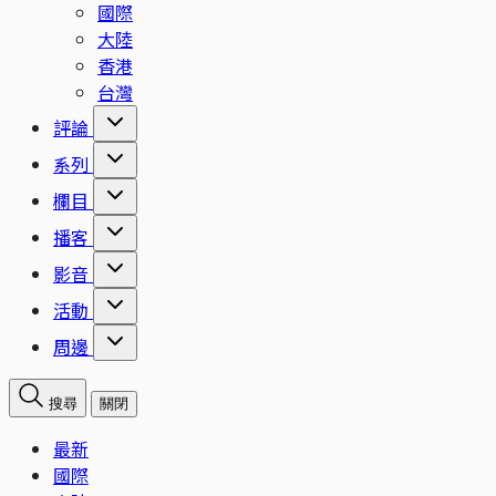
國際
大陸
香港
台灣
評論
系列
欄目
播客
影音
活動
周邊
搜尋
關閉
最新
國際