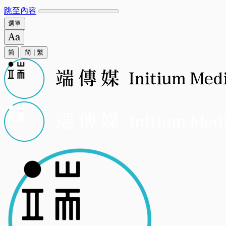
跳至內容
選單
简
简
|
繁