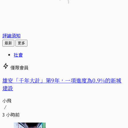
評論須知
最新
更多
社會
僅限會員
​​雄安「千年大計」第9年，一項進度為0.9%的新城
建設
小飛
3 小時前