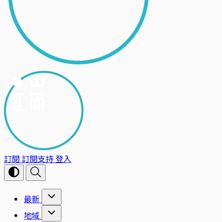
訂閱
訂閱支持
登入
最新
地域