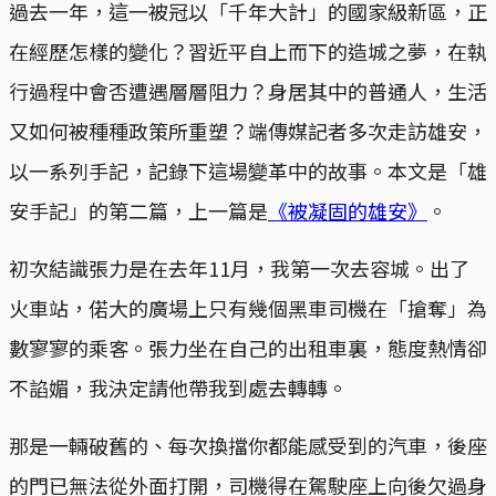
過去一年，這一被冠以「千年大計」的國家級新區，正
在經歷怎樣的變化？習近平自上而下的造城之夢，在執
行過程中會否遭遇層層阻力？身居其中的普通人，生活
又如何被種種政策所重塑？端傳媒記者多次走訪雄安，
以一系列手記，記錄下這場變革中的故事。本文是「雄
安手記」的第二篇，上一篇是
《被凝固的雄安》
。
初次結識張力是在去年11月，我第一次去容城。出了
火車站，偌大的廣場上只有幾個黑車司機在「搶奪」為
數寥寥的乘客。張力坐在自己的出租車裏，態度熱情卻
不諂媚，我決定請他帶我到處去轉轉。
那是一輛破舊的、每次換擋你都能感受到的汽車，後座
的門已無法從外面打開，司機得在駕駛座上向後欠過身