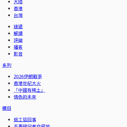
大陸
香港
台灣
速遞
解讀
評論
播客
影音
系列
2026伊朗戰爭
香港世紀大火
「中國有稀土」
情色的未來
欄目
返工這回事
不重磅記者自留地