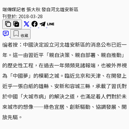
端傳媒記者 張大秋 發自河北雄安新區
刊登於:
2018-03-28
收藏
编者按：中國決定設立河北雄安新區的消息公布已近一
年。這一由習近平「親自決策、親自部署、親自推動」
的歷史性工程，在過去一年頻頻見諸報端，也被外界視
為「中國夢」的模範之城。臨近北京和天津、在開發上
近乎一張白紙的雄縣、安新和容城三縣，承載了習氏對
於中國「大城市病」的解決之道，也滿足着人們對於未
來城市的想像——綠色宜居、創新驅動、協調發展、開
放先驅。