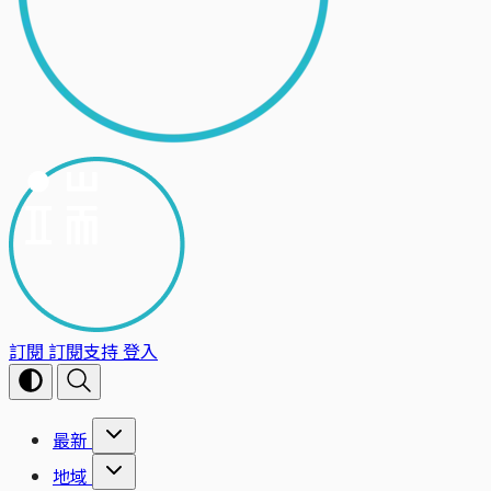
訂閱
訂閱支持
登入
最新
地域