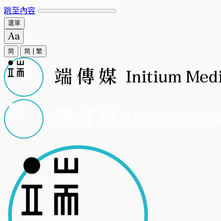
跳至內容
選單
简
简
|
繁