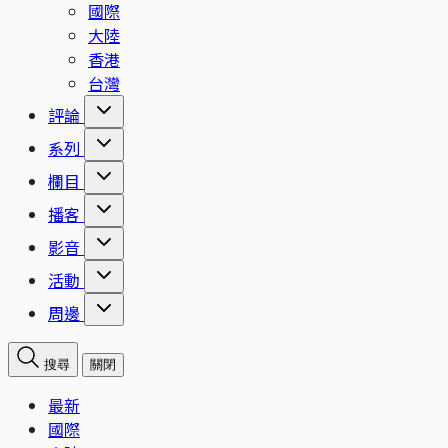
國際
大陸
香港
台灣
評論
系列
欄目
播客
影音
活動
周邊
搜尋
關閉
最新
國際