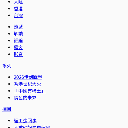
大陸
香港
台灣
速遞
解讀
評論
播客
影音
系列
2026伊朗戰爭
香港世紀大火
「中國有稀土」
情色的未來
欄目
返工这回事
不重磅記者自留地