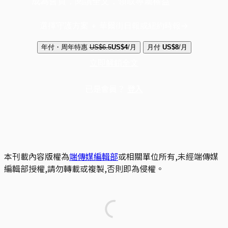
成為會員，閱讀全文，領取專屬權益
選擇守護方案 + 華爾街日報或紐約時報
年付・周年特惠
US$6.5
US$4
/月
月付
US$8
/月
立即解鎖全文
已是會員？
登入
本刊載內容版權為
端傳媒編輯部
或相關單位所有,未經端傳媒
編輯部授權,請勿轉載或複製,否則即為侵權。