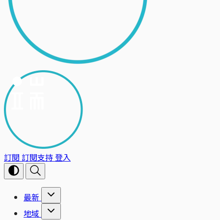
訂閱
訂閱支持
登入
最新
地域