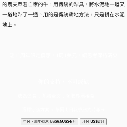
的農夫牽着自家的牛，用傳統的犁具，將水泥地一道又
一道地犁了一通。用的是傳統耕地方法，只是耕在水泥
地上。
端11周年限定優惠，1周1美元，讓思考保持清爽
你的支持，不可或缺
成為會員，閱讀全文，領取專屬權益
選擇守護方案 + 華爾街日報或紐約時報
年付・周年特惠
US$6.5
US$4
/月
月付
US$8
/月