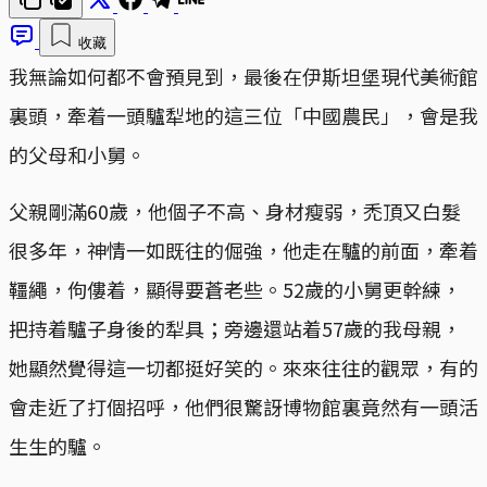
收藏
我無論如何都不會預見到，最後在伊斯坦堡現代美術館
裏頭，牽着一頭驢犁地的這三位「中國農民」，會是我
的父母和小舅。
父親剛滿60歲，他個子不高、身材瘦弱，禿頂又白髮
很多年，神情一如既往的倔強，他走在驢的前面，牽着
韁繩，佝僂着，顯得要蒼老些。52歲的小舅更幹練，
把持着驢子身後的犁具；旁邊還站着57歲的我母親，
她顯然覺得這一切都挺好笑的。來來往往的觀眾，有的
會走近了打個招呼，他們很驚訝博物館裏竟然有一頭活
生生的驢。