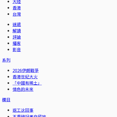
大陸
香港
台灣
速遞
解讀
評論
播客
影音
系列
2026伊朗戰爭
香港世紀大火
「中國有稀土」
情色的未來
欄目
返工这回事
不重磅記者自留地