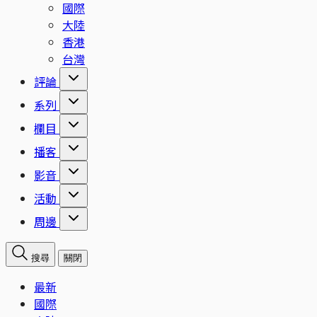
國際
大陸
香港
台灣
評論
系列
欄目
播客
影音
活動
周邊
搜尋
關閉
最新
國際