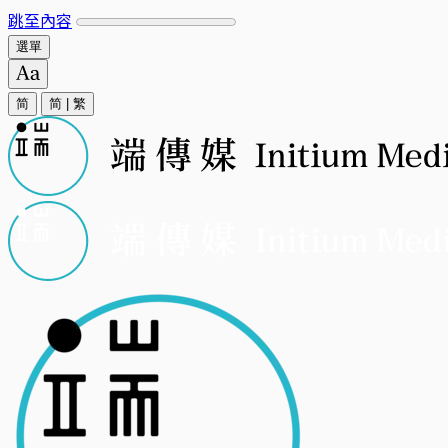
跳至內容
選單
简
简
|
繁