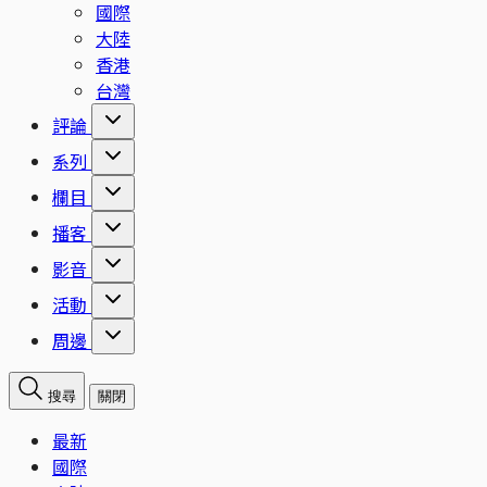
國際
大陸
香港
台灣
評論
系列
欄目
播客
影音
活動
周邊
搜尋
關閉
最新
國際