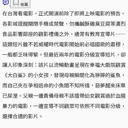
收藏
在台灣看電影，正式開演前除了即將上映電影的預告、
各影城提醒關閉手機或禁聲、勿攜鹹酥雞臭豆腐等濃烈
食品影響鄰座的觀影禮儀之外，通常有教育宣導片——
這類短片雖不若威權時代電影開始前必唱國歌的肅穆，
一般都乏味得緊。但最近兩年的電影分級宣導短片，卻
讓人印象深刻：該片以流暢動畫呈現在幸福大戲院觀賞
《大白鯊》的小女孩，發現母親瞬間化為猙獰的鯊魚，
而自己夾在爭相逃命的小魚間不知所措，惡夢醒來床單
已尿溼。父親一邊責備母親不該擅帶幼女觀賞過於血腥
暴力的電影，一邊宣導不同觀眾可依照不同電影分級，
選擇合適的影片。