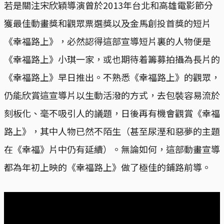
若是關注宋欣穎導演曾於2013年台北和高雄電影節分
獲最佳動畫獎和觀眾票選獎以及金馬創投首獎的短片
《幸福路上》，必然認得這部宣導短片裏的人物便是
《幸福路上》小琪一家，或也期待着籌募拍攝為長片的
《幸福路上》早日推出。不熟悉《幸福路上》的觀眾，
仍能欣賞這宣導片以生動活潑的方式，去包裝容易流於
刻板化、毫不吸引人的議題，日後再有機會觀賞《幸福
路上》，其中人物已然不陌生（甚至尿溼和惡夢的主題
在《幸福》片中仍有延續）。無論如何，這部動畫宣導
都為年初上映的《幸福路上》做了極佳的鋪路前導。