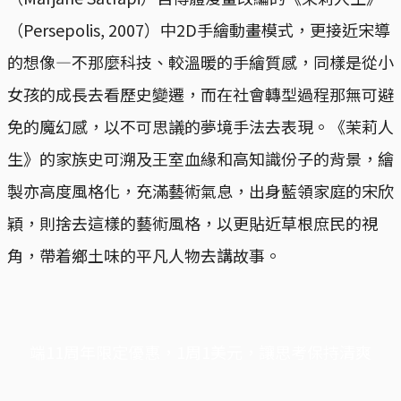
（Persepolis, 2007）中2D手繪動畫模式，更接近宋導
的想像—不那麼科技、較溫暖的手繪質感，同樣是從小
女孩的成長去看歷史變遷，而在社會轉型過程那無可避
免的魔幻感，以不可思議的夢境手法去表現。《茉莉人
生》的家族史可溯及王室血緣和高知識份子的背景，繪
製亦高度風格化，充滿藝術氣息，出身藍領家庭的宋欣
穎，則捨去這樣的藝術風格，以更貼近草根庶民的視
角，帶着鄉土味的平凡人物去講故事。
端11周年限定優惠，1周1美元，讓思考保持清爽