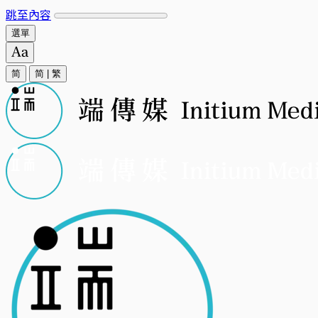
跳至內容
選單
简
简
|
繁