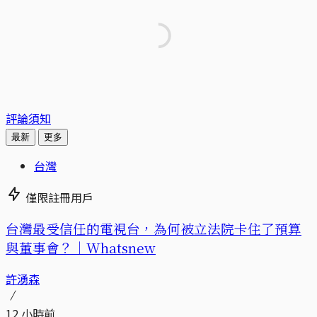
評論須知
最新
更多
台灣
僅限註冊用戶
台灣最受信任的電視台，為何被立法院卡住了預算
與董事會？｜Whatsnew
許湧森
12 小時前