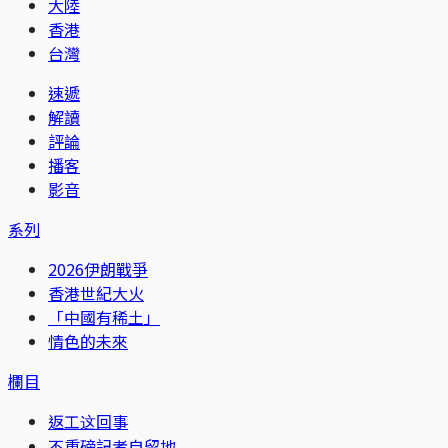
大陸
香港
台灣
速遞
解讀
評論
播客
影音
系列
2026伊朗戰爭
香港世紀大火
「中國有稀土」
情色的未來
欄目
返工这回事
不重磅記者自留地