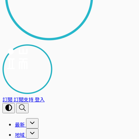
訂閱
訂閱支持
登入
最新
地域