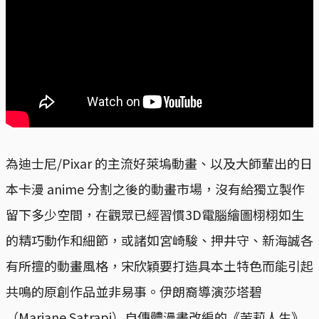
為迪士尼/Pixar 的主流好萊塢動畫、以及大師輩出的日
本卡漫 anime 分割之後的動畫市場，沒有給獨立製作
留下多少空間，在觀眾已經習慣3D電腦繪圖栩栩如生
的精巧動作和細節，或諸如宮崎駿、押井守、新海誠各
有所擅的動畫風格，宋欣穎要打造具本土特色而能引起
共鳴的原創作品並非易事。伊朗裔導演莎塔碧
（Marjane Satrapi）自傳體漫畫改編的《茉莉人生》