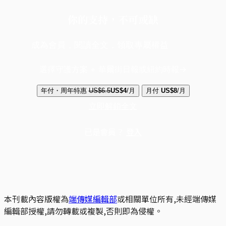
你的支持，不可或缺
成為會員，閱讀全文，領取專屬權益
選擇守護方案 + 華爾街日報或紐約時報
年付・周年特惠
US$6.5
US$4
/月
月付
US$8
/月
立即解鎖全文
已是會員？
登入
本刊載內容版權為
端傳媒編輯部
或相關單位所有,未經端傳媒
編輯部授權,請勿轉載或複製,否則即為侵權。