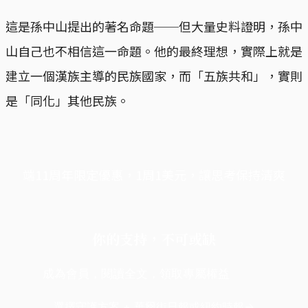
這是孫中山提出的著名命題──但大量史料證明，孫中
山自己也不相信這一命題。他的最終理想，實際上就是
建立一個漢族主導的民族國家，而「五族共和」，實則
是「同化」其他民族。
端11周年限定優惠，1周1美元，讓思考保持清爽
你的支持，不可或缺
成為會員，閱讀全文，領取專屬權益
選擇守護方案 + 華爾街日報或紐約時報