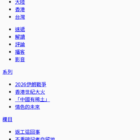
大陸
香港
台灣
速遞
解讀
評論
播客
影音
系列
2026伊朗戰爭
香港世紀大火
「中國有稀土」
情色的未來
欄目
返工這回事
不重磅記者自留地