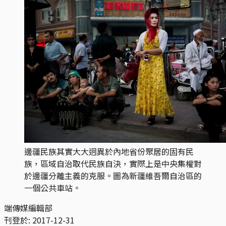
邊疆民族其實大大迥異於內地省份聚居的固有民
族，區域自治取代民族自決，實際上是中央集權對
於邊疆分離主義的克服。圖為新疆維吾爾自治區的
一個公共車站。
端傳媒編輯部
刊登於:
2017-12-31