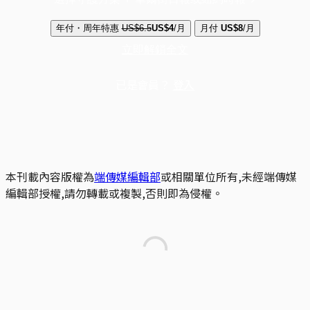
年付・周年特惠
US$6.5
US$4
/月
月付
US$8
/月
立即解鎖全文
已是會員？
登入
本刊載內容版權為
端傳媒編輯部
或相關單位所有,未經端傳媒
編輯部授權,請勿轉載或複製,否則即為侵權。