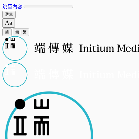
跳至內容
選單
简
简
|
繁