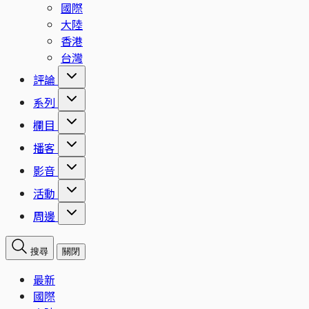
國際
大陸
香港
台灣
評論
系列
欄目
播客
影音
活動
周邊
搜尋
關閉
最新
國際