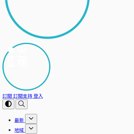
訂閱
訂閱支持
登入
最新
地域