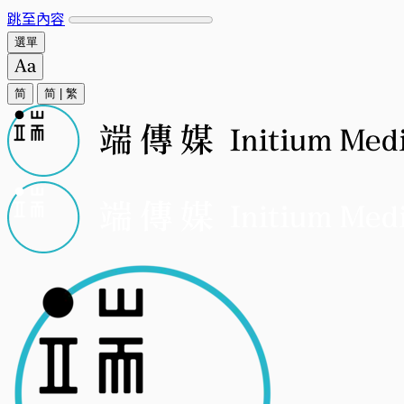
跳至內容
選單
简
简
|
繁