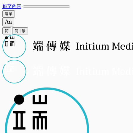
跳至內容
選單
简
简
|
繁