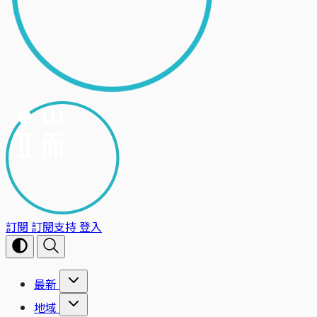
訂閱
訂閱支持
登入
最新
地域