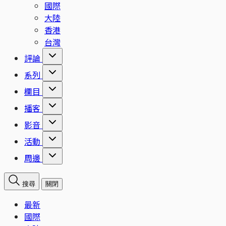
國際
大陸
香港
台灣
評論
系列
欄目
播客
影音
活動
周邊
搜尋
關閉
最新
國際