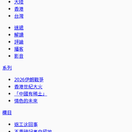
大陸
香港
台灣
速遞
解讀
評論
播客
影音
系列
2026伊朗戰爭
香港世紀大火
「中國有稀土」
情色的未來
欄目
返工这回事
不重磅記者自留地