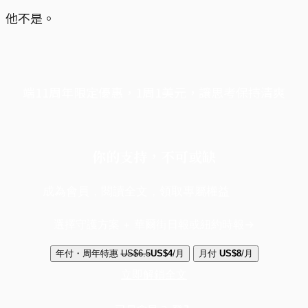
他不是。
端11周年限定優惠，1周1美元，讓思考保持清爽
你的支持，不可或缺
成為會員，閱讀全文，領取專屬權益
選擇守護方案 + 華爾街日報或紐約時報
年付・周年特惠
US$6.5
US$4
/月
月付
US$8
/月
立即解鎖全文