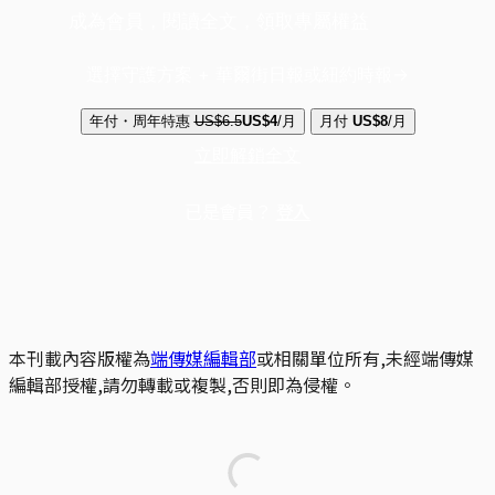
成為會員，閱讀全文，領取專屬權益
選擇守護方案 + 華爾街日報或紐約時報
年付・周年特惠
US$6.5
US$4
/月
月付
US$8
/月
立即解鎖全文
已是會員？
登入
本刊載內容版權為
端傳媒編輯部
或相關單位所有,未經端傳媒
編輯部授權,請勿轉載或複製,否則即為侵權。