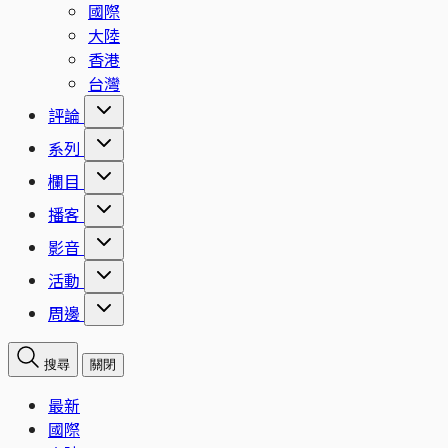
國際
大陸
香港
台灣
評論
系列
欄目
播客
影音
活動
周邊
搜尋
關閉
最新
國際