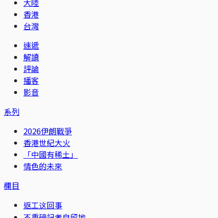
大陸
香港
台灣
速遞
解讀
評論
播客
影音
系列
2026伊朗戰爭
香港世紀大火
「中國有稀土」
情色的未來
欄目
返工这回事
不重磅記者自留地