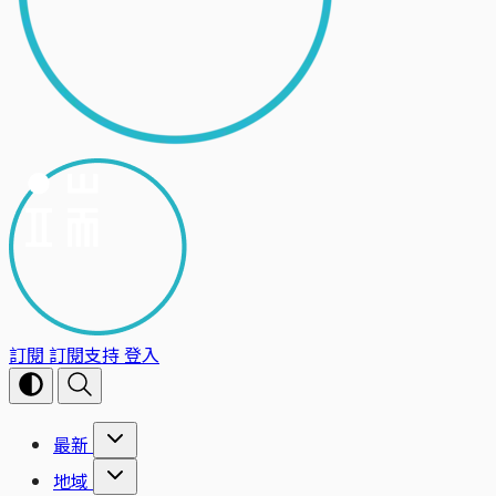
訂閱
訂閱支持
登入
最新
地域