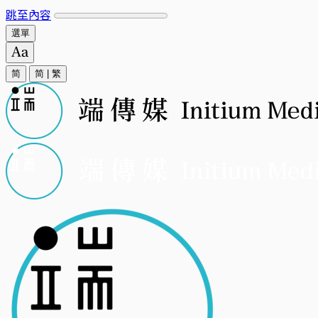
跳至內容
選單
简
简
|
繁