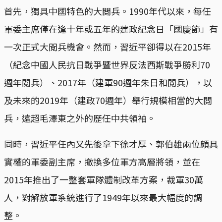
首先，獨具中國特色的大閲兵。1990年代以來，每任
軍委主席僅在逢十年或五年的建政紀念日「國慶節」有
一次正式大閲兵機會。然而，習近平卻得以在2015年
（紀念中國人民抗日戰爭暨世界反法西斯戰爭勝利70
週年閲兵）、2017年（建軍90週年朱日和閲兵），以
及未來的2019年（建政70週年）舉行規模相當的大閲
兵，遠超毛澤東之外的歷任中共領袖。
同時，習近平任內又先後拿下徐才厚、郭伯雄兩位頗具
實權的軍委副主席，撤換多位軍方高層將領，並在
2015年推出了一整套軍隊體制改革方案，裁軍30萬
人，對解放軍系統進行了1949年以來最大幅度的調
整。