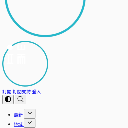
訂閱
訂閱支持
登入
最新
地域