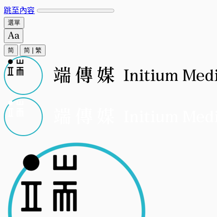
跳至內容
選單
简
简
|
繁