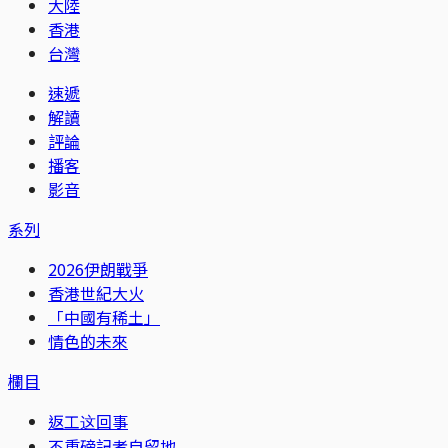
大陸
香港
台灣
速遞
解讀
評論
播客
影音
系列
2026伊朗戰爭
香港世紀大火
「中國有稀土」
情色的未來
欄目
返工这回事
不重磅記者自留地