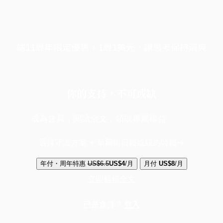
端11周年限定優惠，1周1美元，讓思考保持清爽
你的支持，不可或缺
成為會員，閱讀全文，領取專屬權益
選擇守護方案 + 華爾街日報或紐約時報
年付・周年特惠
US$6.5
US$4
/月
月付
US$8
/月
立即解鎖全文
已是會員？
登入