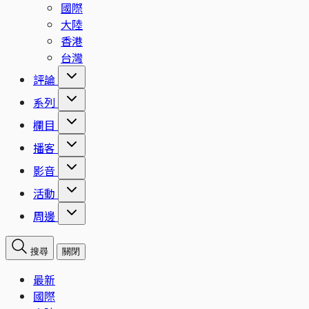
國際
大陸
香港
台灣
評論
系列
欄目
播客
影音
活動
周邊
搜尋
關閉
最新
國際