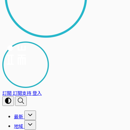
訂閱
訂閱支持
登入
最新
地域