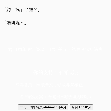
「約『搞』？誰？」
「端傳媒。」
端11周年限定優惠，1周1美元，讓思考保持清爽
你的支持，不可或缺
成為會員，閱讀全文，領取專屬權益
選擇守護方案 + 華爾街日報或紐約時報
年付・周年特惠
US$6.5
US$4
/月
月付
US$8
/月