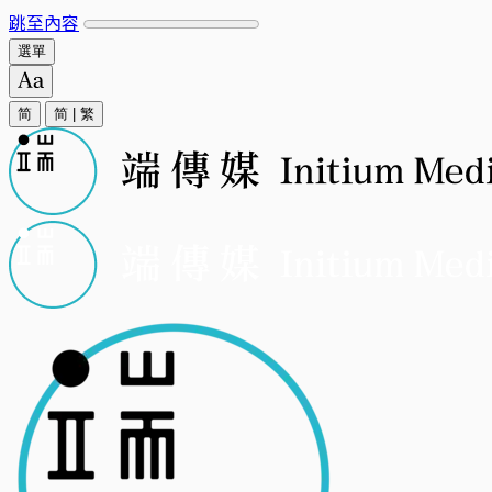
跳至內容
選單
简
简
|
繁