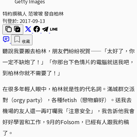
Getty Images
特約撰稿人 范坡坡 發自柏林
刊登於:
2017-09-13
收藏
聽說我要搬去柏林，朋友們紛紛祝賀——「太好了，你
一定不缺炮了！」「你那台下色情片的電腦就送我吧，
到柏林你就不需要了！」
在很多年輕人眼中，柏林就是性的代名詞。滿城群交派
對（orgy party），各種fetish（戀物癖好）。送我去
機場的友人還一再叮囑我「注意安全」，我告訴他我會
好好學習和工作，9月的Folsom，已經有人跟我約稿
了。