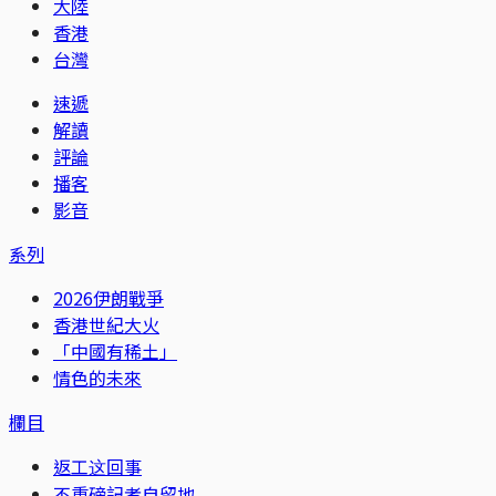
大陸
香港
台灣
速遞
解讀
評論
播客
影音
系列
2026伊朗戰爭
香港世紀大火
「中國有稀土」
情色的未來
欄目
返工这回事
不重磅記者自留地