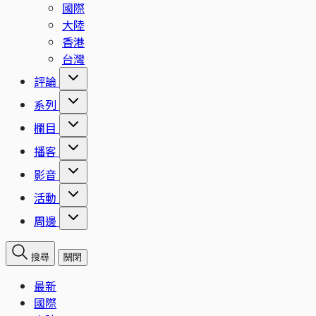
國際
大陸
香港
台灣
評論
系列
欄目
播客
影音
活動
周邊
搜尋
關閉
最新
國際