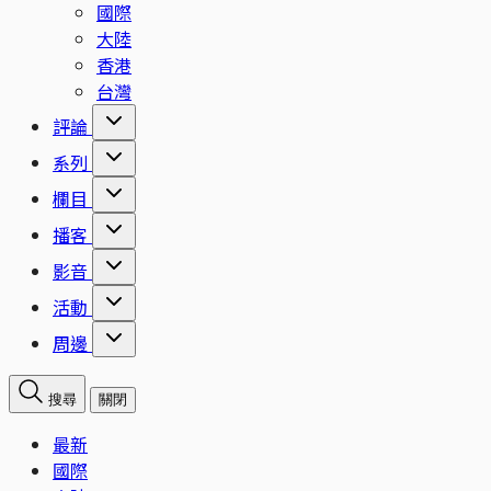
國際
大陸
香港
台灣
評論
系列
欄目
播客
影音
活動
周邊
搜尋
關閉
最新
國際