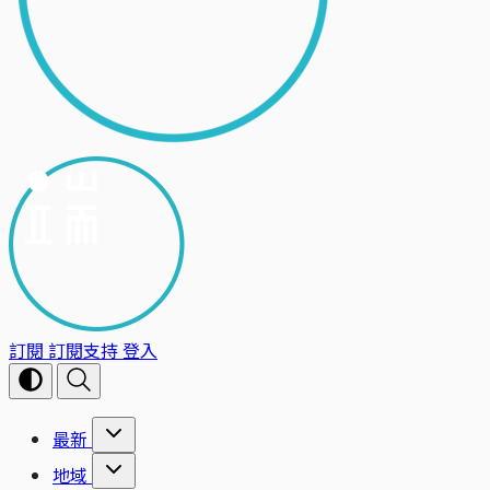
訂閱
訂閱支持
登入
最新
地域