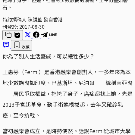
石。
特約撰稿人 陳勝藍 發自香港
刊登於:
2017-08-30
收藏
你為了別人生活憂戚，可以犧牲多少？
王惠芬（Fermi）是香港融樂會創辦人，十多年來為本
地少數族裔如印度、巴基斯坦、尼泊爾──統稱南亞裔
──居民爭取權益，拖垮了身子，癌症都找上她，先是
2013子宮起革命，動手術連根拔起，去年又確診乳
癌，至今抗戰。
當初融樂會成立，是時勢使然。話說Fermi從城市大學