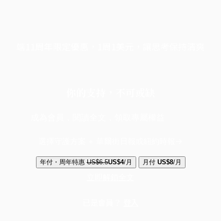
端11周年限定優惠，1周1美元，讓思考保持清爽
你的支持，不可或缺
成為會員，閱讀全文，領取專屬權益
選擇守護方案 + 華爾街日報或紐約時報
年付・周年特惠
US$6.5
US$4
/月
月付
US$8
/月
立即解鎖全文
已是會員？
登入