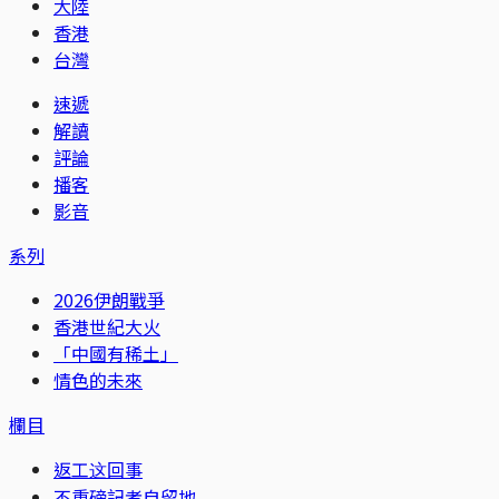
大陸
香港
台灣
速遞
解讀
評論
播客
影音
系列
2026伊朗戰爭
香港世紀大火
「中國有稀土」
情色的未來
欄目
返工这回事
不重磅記者自留地