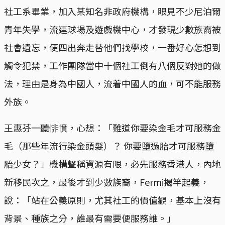
社工系畢業，加入某知名非政府機構，眼見不少尼泊爾
青年失學，流連球場及遊戲機中心，才發現少數族裔被
社會遺忘，便四出奔走替他們找學校，一番好心怎想到
觸令犯禁，工作團隊當中十個社工倒有八個反對她的做
法，理由是身為中國人，流着中國人的血，可不能服務
外族。
王惠芬一聽悱憤，心想：「難道你要染金毛才可服務金
毛（那些年流行染金頭髮）？ 你要墮過胎才可服務墮
胎少女？」機構聲稱資源有限，必先服務香港人，內地
新移民次之，最後才到少數族裔，Fermi揭竿起義，
說：「站在公義原則，尤其社工的價值觀，基本上沒有
背景、種族之分，誰最有需要便服務誰。」