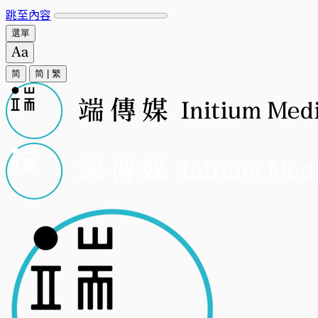
跳至內容
選單
简
简
|
繁