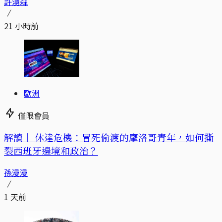
許湧森
21 小時前
歐洲
僅限會員
解讀｜
休達危機：冒死偷渡的摩洛哥青年，如何撕
裂西班牙邊境和政治？
孫漫漫
1 天前