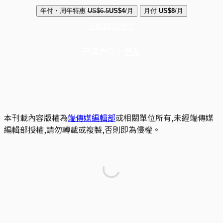
年付・周年特惠
US$6.5
US$4
/月
月付
US$8
/月
立即解鎖全文
已是會員？
登入
本刊載內容版權為
端傳媒編輯部
或相關單位所有,未經端傳媒
編輯部授權,請勿轉載或複製,否則即為侵權。