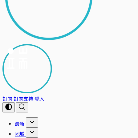
訂閱
訂閱支持
登入
最新
地域