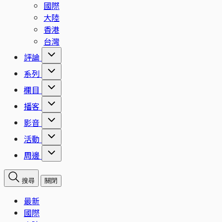
國際
大陸
香港
台灣
評論
系列
欄目
播客
影音
活動
周邊
搜尋
關閉
最新
國際