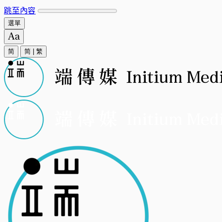
跳至內容
選單
简
简
|
繁