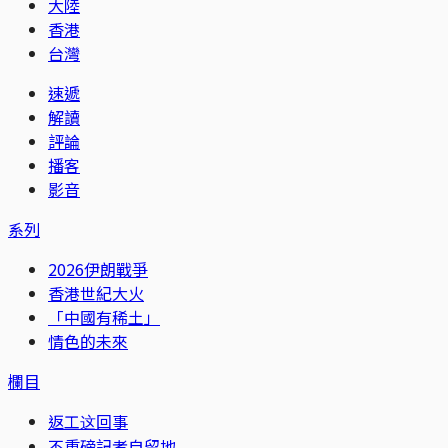
大陸
香港
台灣
速遞
解讀
評論
播客
影音
系列
2026伊朗戰爭
香港世紀大火
「中國有稀土」
情色的未來
欄目
返工这回事
不重磅記者自留地