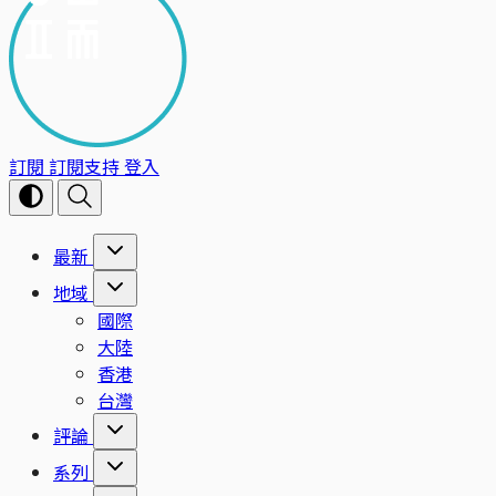
訂閱
訂閱支持
登入
最新
地域
國際
大陸
香港
台灣
評論
系列