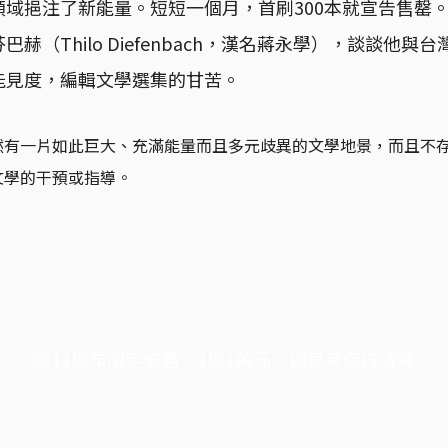
領域挹注了新能量。短短一個月，首刷300本就宣告售罄
赫（Thilo Diefenbach，漢名蔣永學），談談他與
能見度，編輯文學選集的甘苦。
然有一片如此巨大、充滿能量而且多元歧異的文學地景，而且不
文學的干預或指導。
端11周年限定優惠，1周1美元，讓思考保持清爽