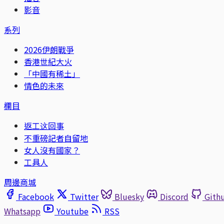
影音
系列
2026伊朗戰爭
香港世紀大火
「中國有稀土」
情色的未來
欄目
返工这回事
不重磅記者自留地
女人沒有國家？
工具人
周邊商城
Facebook
Twitter
Bluesky
Discord
Gith
Whatsapp
Youtube
RSS