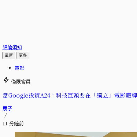
評論須知
最新
更多
電影
僅限會員
當Google投資A24：科技巨頭要在「獨立」電影廠
辰子
11 分鐘前