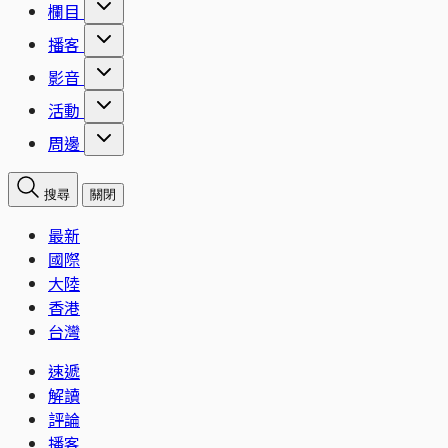
欄目
播客
影音
活動
周邊
搜尋
關閉
最新
國際
大陸
香港
台灣
速遞
解讀
評論
播客