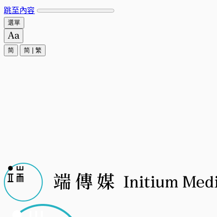
跳至內容
選單
简
简
|
繁