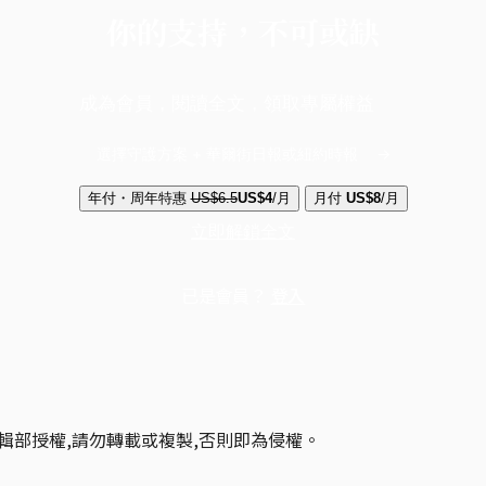
你的支持，不可或缺
成為會員，閱讀全文，領取專屬權益
選擇守護方案 + 華爾街日報或紐約時報
年付・周年特惠
US$6.5
US$4
/月
月付
US$8
/月
立即解鎖全文
已是會員？
登入
輯部授權,請勿轉載或複製,否則即為侵權。