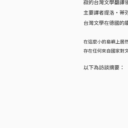
寂的台灣文學翻譯
主要譯者提洛・蒂芬巴
台灣文學在德國的
在這麼小的島嶼上居
存在任何來自國家對
以下為訪談摘要：