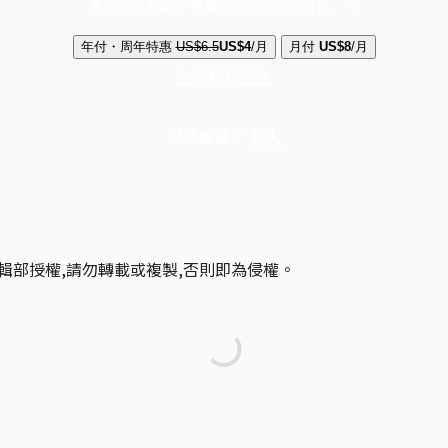
選擇守護方案 + 華爾街日報或紐約時報
年付・周年特惠
US$6.5
US$4
/月
月付
US$8
/月
立即解鎖全文
已是會員？
登入
輯部授權,請勿轉載或複製,否則即為侵權。