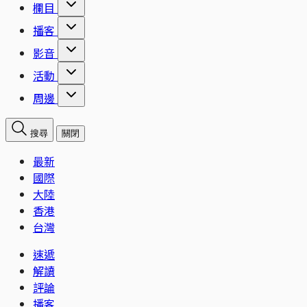
欄目
播客
影音
活動
周邊
搜尋
關閉
最新
國際
大陸
香港
台灣
速遞
解讀
評論
播客