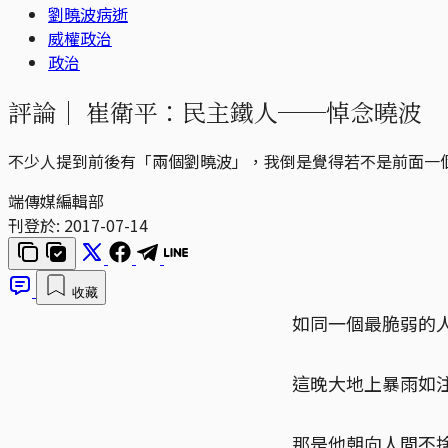
劉曉波病逝
威權政治
政治
評論｜
崔衛平：民主鐵人──悼念曉波
不少人提到前後有「兩個劉曉波」，我倒是覺得若不是前面一
端傳媒編輯部
刊登於:
2017-07-14
收藏
如同一個最脆弱的
這晚大地上暴雨如
那是他朝向人間不