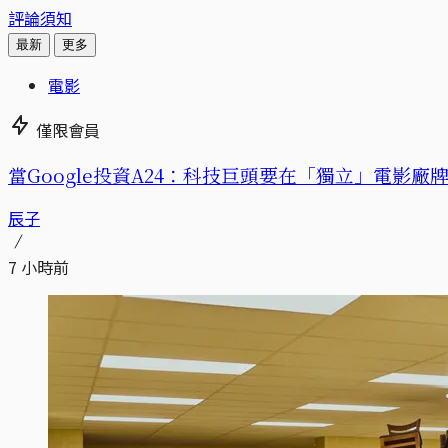
評論須知
最新
更多
電影
僅限會員
當Google投資A24：科技巨頭要在「獨立」電影廠
辰子
7 小時前