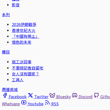
影音
系列
2026伊朗戰爭
香港世紀大火
「中國有稀土」
情色的未來
欄目
返工这回事
不重磅記者自留地
女人沒有國家？
工具人
周邊商城
Facebook
Twitter
Bluesky
Discord
Gith
Whatsapp
Youtube
RSS