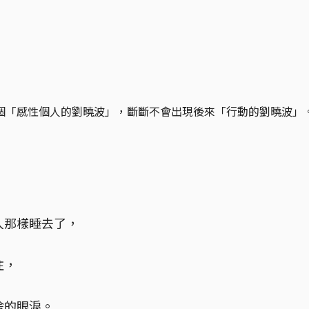
個「感性個人的劉曉波」，斷斷不會出現後來「行動的劉曉波」
人那樣睡去了，
注，
捨的眼淚。