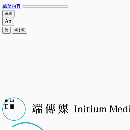
跳至內容
選單
简
简
|
繁