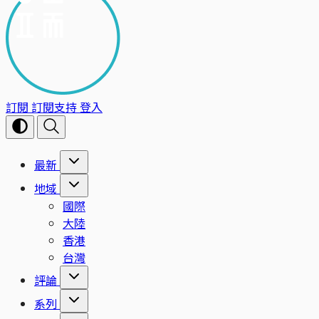
訂閱
訂閱支持
登入
最新
地域
國際
大陸
香港
台灣
評論
系列