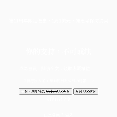
端11周年限定優惠，1周1美元，讓思考保持清爽
你的支持，不可或缺
成為會員，閱讀全文，領取專屬權益
選擇守護方案 + 華爾街日報或紐約時報
年付・周年特惠
US$6.5
US$4
/月
月付
US$8
/月
立即解鎖全文
已是會員？
登入