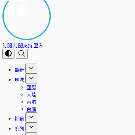
訂閱
訂閱支持
登入
最新
地域
國際
大陸
香港
台灣
評論
系列