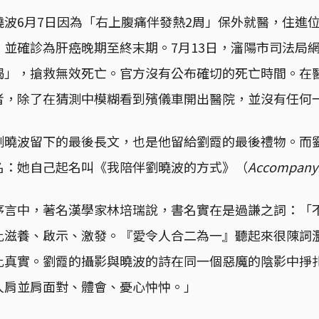
曉波6月7日因為「右上腹痛伴發熱2周」保外就醫，住進
，並確診為肝癌晚期至終末期。7月13日，瀋陽市司法局
竭」，搶救無效死亡。官方沒有公布確切的死亡時間。在
者，除了在猜測中模糊看到殯儀車開出醫院，並沒有任何
劉曉波留下的最後長文，也是他留給劉霞的最後禮物。而
名：她自己起名叫《我陪伴劉曉波的方式》（
Accompanyi
序言中，著名漢學家林培瑞說，書名實在是過謙之詞：「
此滋養、啟示、激發。『愛令人合二為一』聽起來很陳詞
此真實。劉霞的攝影與曉波的詩在同一個惡魔的陰影中掙
人肩並肩面對、體會、憂心忡忡。」