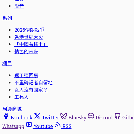
影音
系列
2026伊朗戰爭
香港世紀大火
「中國有稀土」
情色的未來
欄目
返工這回事
不重磅記者自留地
女人沒有國家？
工具人
周邊商城
Facebook
Twitter
Bluesky
Discord
Gith
Whatsapp
Youtube
RSS