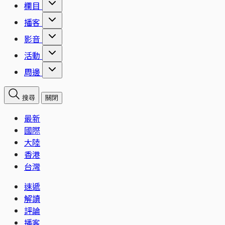
欄目
播客
影音
活動
周邊
搜尋
關閉
最新
國際
大陸
香港
台灣
速遞
解讀
評論
播客