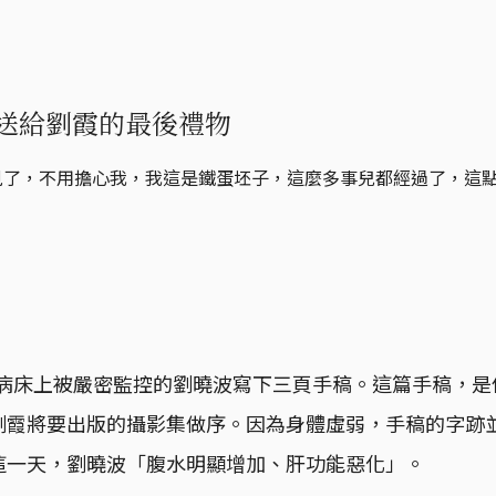
，送給劉霞的最後禮物
沒見了，不用擔心我，我這是鐵蛋坯子，這麼多事兒都經過了，這
，在病床上被嚴密監控的劉曉波寫下三頁手稿。這篇手稿，
劉霞將要出版的攝影集做序。因為身體虛弱，手稿的字跡
這一天，劉曉波「腹水明顯增加、肝功能惡化」。