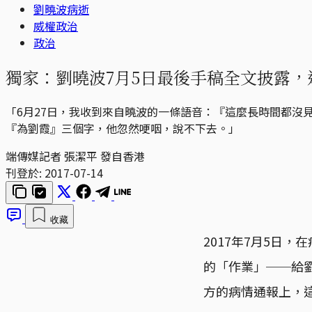
劉曉波病逝
威權政治
政治
獨家：劉曉波7月5日最後手稿全文披露
「6月27日，我收到來自曉波的一條語音：『這麼長時間都
『為劉霞』三個字，他忽然哽咽，說不下去。」
端傳媒記者 張潔平 發自香港
刊登於:
2017-07-14
收藏
2017年7月5日
的「作業」──給
方的病情通報上，