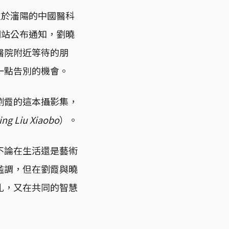
位於瀋陽的中國醫科
網站公布通知，劉曉
醫院附近等待的朋
一點告別的機會。
劉霞的這本攝影集，
ng Liu Xiaobo
）。
不論在生活還是藝術
濫調，但在劉霞與曉
扎，又在共同的智慧