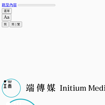
跳至內容
選單
简
简
|
繁