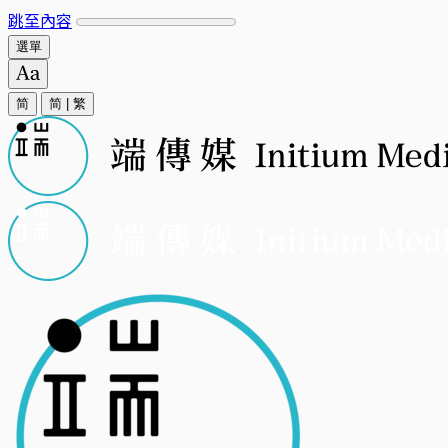
跳至內容
選單
简
简
|
繁