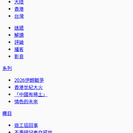
大陸
香港
台灣
速遞
解讀
評論
播客
影音
系列
2026伊朗戰爭
香港世紀大火
「中國有稀土」
情色的未來
欄目
返工這回事
不重磅記者自留地