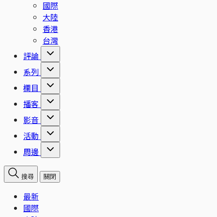
國際
大陸
香港
台灣
評論
系列
欄目
播客
影音
活動
周邊
搜尋
關閉
最新
國際