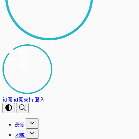
訂閱
訂閱支持
登入
最新
地域