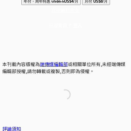
年付・周年特惠
US$6.5
US$4
/月
月付
US$8
/月
立即解鎖全文
已是會員？
登入
本刊載內容版權為
端傳媒編輯部
或相關單位所有,未經端傳媒
編輯部授權,請勿轉載或複製,否則即為侵權。
評論須知