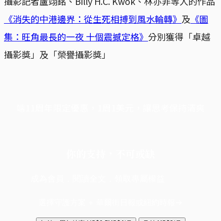
攝影記者盧翊銘、Billy H.C. Kwok、林亦非等人的作品
《消失的中港邊界：從生死相搏到風水輪轉》
及
《圖
集：旺角最長的一夜 十個震撼定格》
分別獲得「卓越
攝影獎」及「榮譽攝影獎」
端11周年限定優惠，1周1美元，讓思考保持清爽
你的支持，不可或缺
成為會員，閱讀全文，領取專屬權益
選擇守護方案 + 華爾街日報或紐約時報