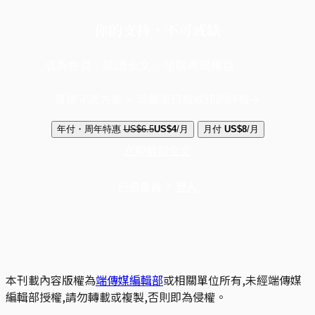
你的支持，不可或缺
成為會員，閱讀全文，領取專屬權益
選擇守護方案 + 華爾街日報或紐約時報
年付・周年特惠
US$6.5
US$4
/月
月付
US$8
/月
立即解鎖全文
已是會員？
登入
本刊載內容版權為
端傳媒編輯部
或相關單位所有,未經端傳媒
編輯部授權,請勿轉載或複製,否則即為侵權。