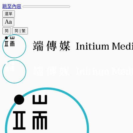
跳至內容
選單
简
简
|
繁