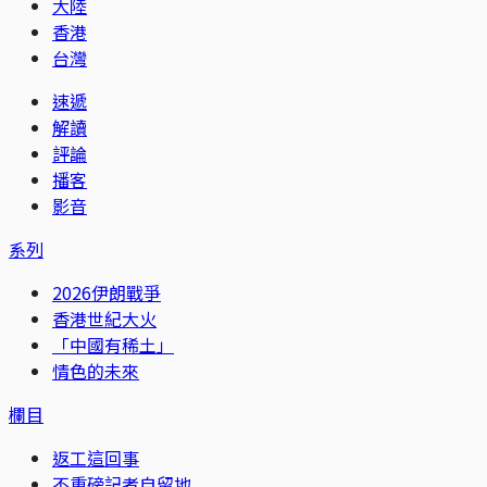
大陸
香港
台灣
速遞
解讀
評論
播客
影音
系列
2026伊朗戰爭
香港世紀大火
「中國有稀土」
情色的未來
欄目
返工這回事
不重磅記者自留地