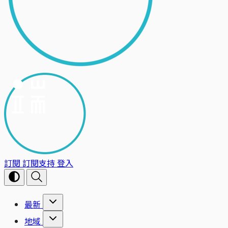
訂閱
訂閱支持
登入
最新
地域