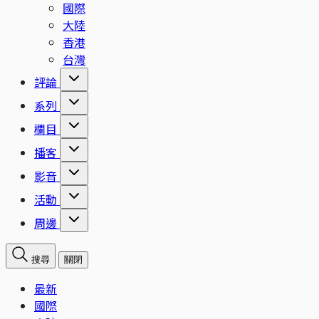
國際
大陸
香港
台灣
評論
系列
欄目
播客
影音
活動
周邊
搜尋
關閉
最新
國際