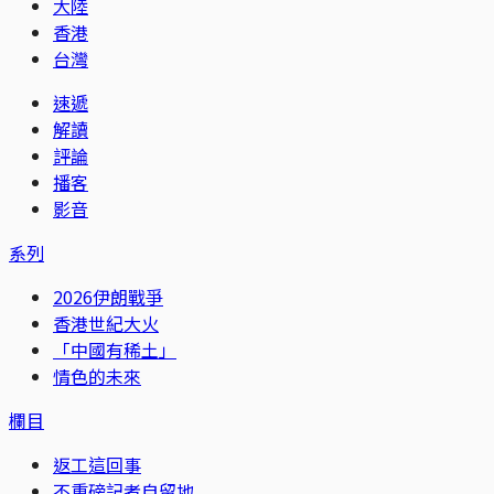
大陸
香港
台灣
速遞
解讀
評論
播客
影音
系列
2026伊朗戰爭
香港世紀大火
「中國有稀土」
情色的未來
欄目
返工這回事
不重磅記者自留地