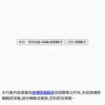
你的支持，不可或缺
成為會員，閱讀全文，領取專屬權益
選擇守護方案 + 華爾街日報或紐約時報
年付・周年特惠
US$6.5
US$4
/月
月付
US$8
/月
立即解鎖全文
已是會員？
登入
本刊載內容版權為
端傳媒編輯部
或相關單位所有,未經端傳媒
編輯部授權,請勿轉載或複製,否則即為侵權。