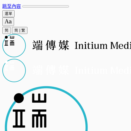
跳至內容
選單
简
简
|
繁