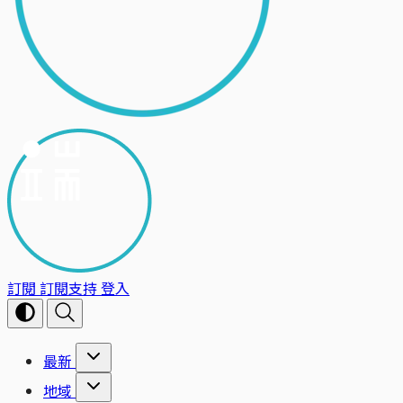
訂閱
訂閱支持
登入
最新
地域