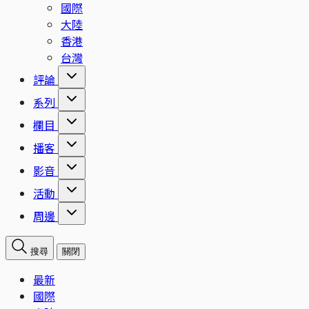
國際
大陸
香港
台灣
評論
系列
欄目
播客
影音
活動
周邊
搜尋
關閉
最新
國際