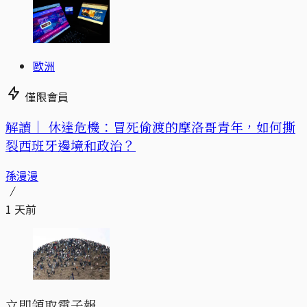
歐洲
僅限會員
解讀｜
休達危機：冒死偷渡的摩洛哥青年，如何撕
裂西班牙邊境和政治？
孫漫漫
1 天前
立即領取電子報