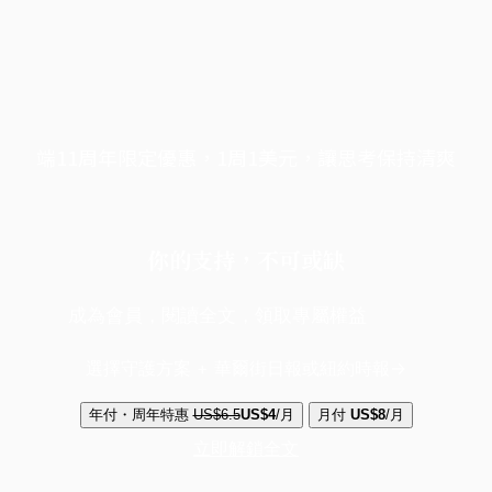
端11周年限定優惠，1周1美元，讓思考保持清爽
你的支持，不可或缺
成為會員，閱讀全文，領取專屬權益
選擇守護方案 + 華爾街日報或紐約時報
年付・周年特惠
US$6.5
US$4
/月
月付
US$8
/月
立即解鎖全文