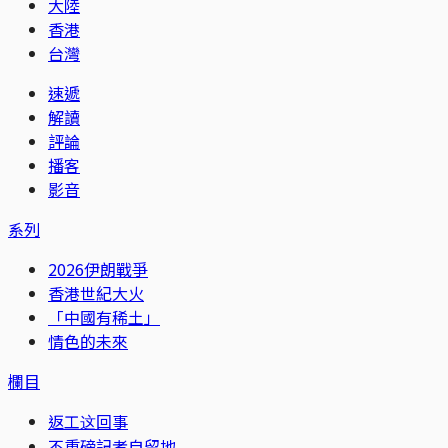
大陸
香港
台灣
速遞
解讀
評論
播客
影音
系列
2026伊朗戰爭
香港世紀大火
「中國有稀土」
情色的未來
欄目
返工这回事
不重磅記者自留地