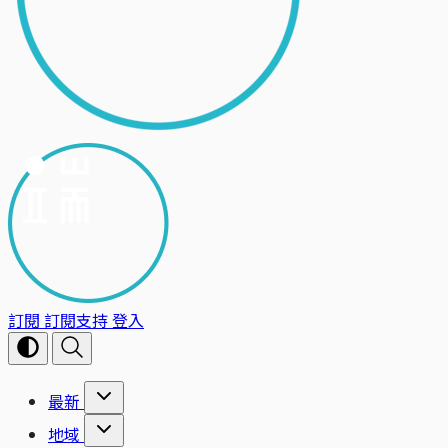
訂閱
訂閱支持
登入
最新
地域