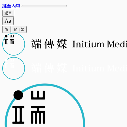
跳至內容
選單
简
简
|
繁