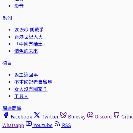
影音
系列
2026伊朗戰爭
香港世紀大火
「中國有稀土」
情色的未來
欄目
返工這回事
不重磅記者自留地
女人沒有國家？
工具人
周邊商城
Facebook
Twitter
Bluesky
Discord
Gith
Whatsapp
Youtube
RSS