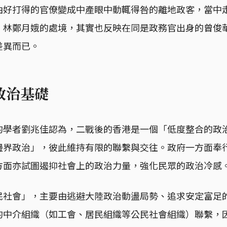
由好打得的官僚變成中產眼中動輒得咎的離地政客，當中
。林鄭月娥的處境，其實也反映在同是政務官出身的曾俊
差異而已。
政治基礎
的學者劉兆佳認為，二戰後的香港是一個「低度整合的政
邊界政治」，彼此維持有限的聯繫與交往。政府一方面奉
方面亦試圖遏抑社會上的政治力量，強化民眾的政治冷感
民社會」，主要由逃避大陸政治動盪局勢、追求安定富足
的中介組織（如工會、居民組織等公民社會組織）聯繫，