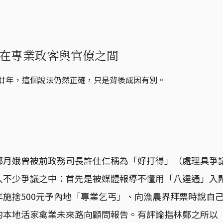
在專業政客與官僚之間
經廿年，這個說法仍然正確，只是背後成因有別。
鄭月娥曾被前政務司長許仕仁稱為「好打得」（處理具爭
入不少爭議之中：首先是被媒體報導不懂用「八達通」入
年施捨500元予內地「專業乞丐」、向漁農界拜票時說自
的本地活家禽業未來路向顧問報告。有評論指林鄭之所以