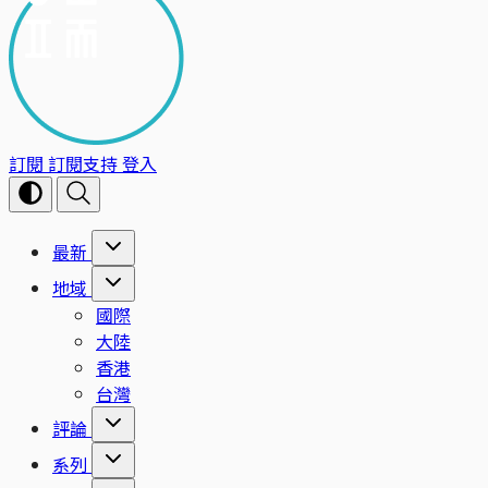
訂閱
訂閱支持
登入
最新
地域
國際
大陸
香港
台灣
評論
系列