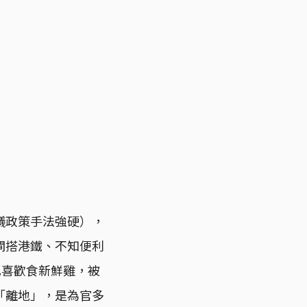
議政策手法強硬），
閘搭港鐵、不知便利
己喜歡食新鮮雞，被
「離地」，是為官多