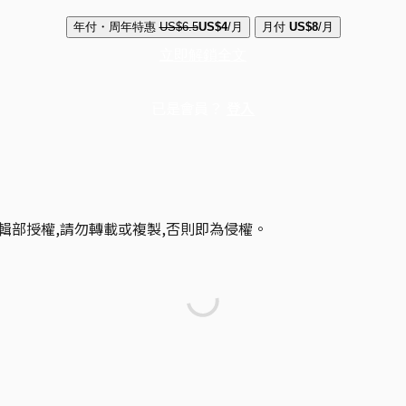
年付・周年特惠
US$6.5
US$4
/月
月付
US$8
/月
立即解鎖全文
已是會員？
登入
輯部授權,請勿轉載或複製,否則即為侵權。