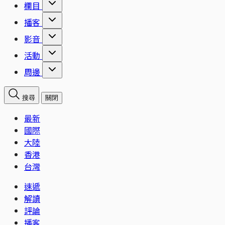
欄目
播客
影音
活動
周邊
搜尋
關閉
最新
國際
大陸
香港
台灣
速遞
解讀
評論
播客