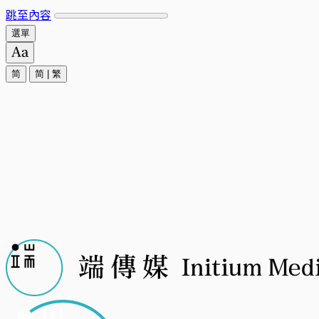
跳至內容
選單
简
简
|
繁