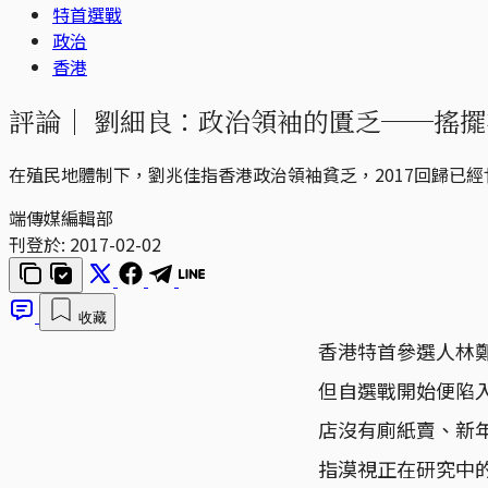
特首選戰
政治
香港
評論｜
劉細良：政治領袖的匱乏──搖擺
在殖民地體制下，劉兆佳指香港政治領袖貧乏，2017回歸已
端傳媒編輯部
刊登於:
2017-02-02
收藏
香港特首參選人林
但自選戰開始便陷
店沒有廁紙賣、新
指漠視正在研究中