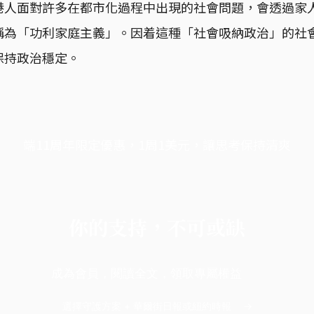
港人面對許多在都市化過程中出現的社會問題，會透過家
稱為「功利家庭主義」。因着這種「社會吸納政治」的社
保持政治穩定。
端11周年限定優惠，1周1美元，讓思考保持清爽
你的支持，不可或缺
成為會員，閱讀全文，領取專屬權益
選擇守護方案 + 華爾街日報或紐約時報