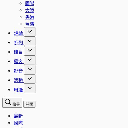
國際
大陸
香港
台灣
評論
系列
欄目
播客
影音
活動
周邊
搜尋
關閉
最新
國際