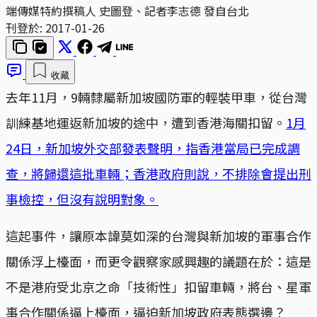
端傳媒特約撰稿人 史圖登、記者李志德 發自台北
刊登於:
2017-01-26
收藏
去年11月，9輛隸屬新加坡國防軍的輕裝甲車，從台灣
訓練基地運返新加坡的途中，遭到香港海關扣留。
1月
24日，新加坡外交部發表聲明，指香港當局已完成調
查，將歸還這批車輛；香港政府則說，不排除會提出刑
事檢控，但沒有說明對象。
這起事件，讓原本諱莫如深的台灣與新加坡的軍事合作
關係浮上檯面，而更令觀察家感興趣的議題在於：這是
不是港府受北京之命「技術性」扣留車輛，將台、星軍
事合作關係逼上檯面，逼迫新加坡政府表態選邊？