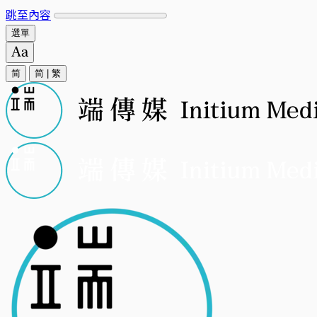
跳至內容
選單
简
简
|
繁