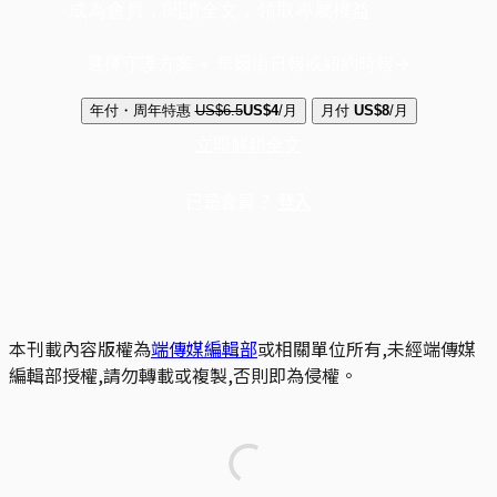
成為會員，閱讀全文，領取專屬權益
選擇守護方案 + 華爾街日報或紐約時報
年付・周年特惠
US$6.5
US$4
/月
月付
US$8
/月
立即解鎖全文
已是會員？
登入
本刊載內容版權為
端傳媒編輯部
或相關單位所有,未經端傳媒
編輯部授權,請勿轉載或複製,否則即為侵權。