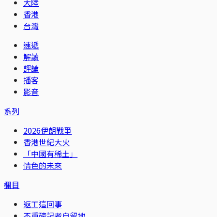
大陸
香港
台灣
速遞
解讀
評論
播客
影音
系列
2026伊朗戰爭
香港世紀大火
「中國有稀土」
情色的未來
欄目
返工這回事
不重磅記者自留地