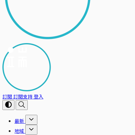
訂閱
訂閱支持
登入
最新
地域