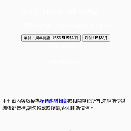
成為會員，閱讀全文，領取專屬權益
選擇守護方案 + 華爾街日報或紐約時報
年付・周年特惠
US$6.5
US$4
/月
月付
US$8
/月
立即解鎖全文
已是會員？
登入
本刊載內容版權為
端傳媒編輯部
或相關單位所有,未經端傳媒
編輯部授權,請勿轉載或複製,否則即為侵權。