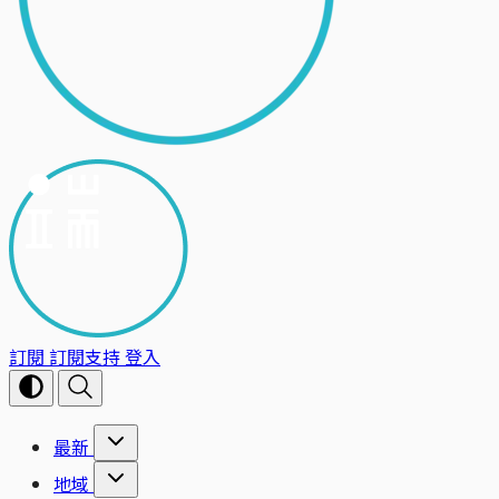
訂閱
訂閱支持
登入
最新
地域