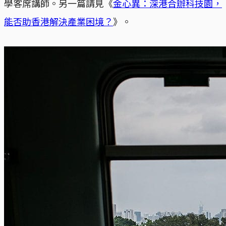
學客席講師。另一篇請見《
金心異：深港合辦科技園，
能否助香港解決產業困境？
》。