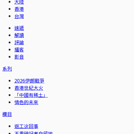
大陸
香港
台灣
速遞
解讀
評論
播客
影音
系列
2026伊朗戰爭
香港世紀大火
「中國有稀土」
情色的未來
欄目
返工这回事
不重磅記者自留地