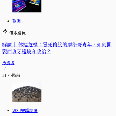
歐洲
僅限會員
解讀｜
休達危機：冒死偷渡的摩洛哥青年，如何撕
裂西班牙邊境和政治？
孫漫漫
11 小時前
WSJ守護精選