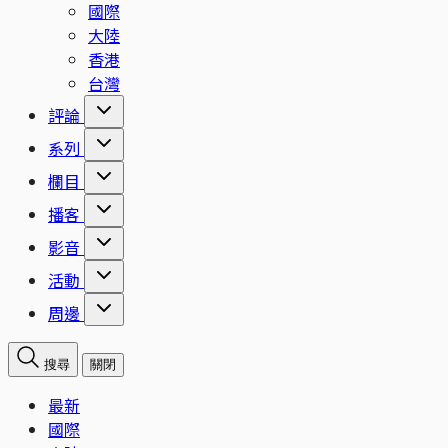
國際
大陸
香港
台灣
評論
系列
欄目
播客
影音
活動
周邊
搜尋
關閉
最新
國際