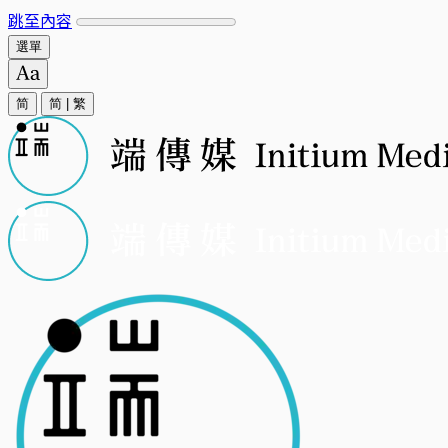
跳至內容
選單
简
简
|
繁