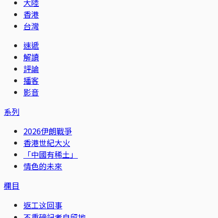
大陸
香港
台灣
速遞
解讀
評論
播客
影音
系列
2026伊朗戰爭
香港世紀大火
「中國有稀土」
情色的未來
欄目
返工这回事
不重磅記者自留地