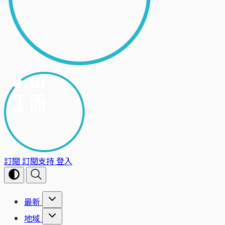
訂閱
訂閱支持
登入
最新
地域