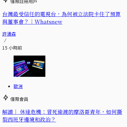
僅限註冊用戶
台灣最受信任的電視台，為何被立法院卡住了預算
與董事會？｜Whatsnew
許湧森
15 小時前
歐洲
僅限會員
解讀｜
休達危機：冒死偷渡的摩洛哥青年，如何撕
裂西班牙邊境和政治？