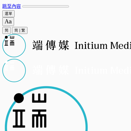
跳至內容
選單
简
简
|
繁