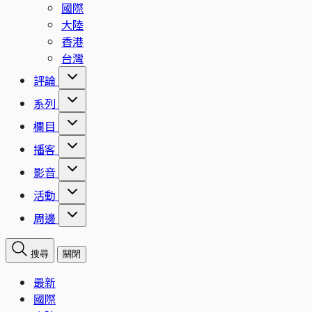
國際
大陸
香港
台灣
評論
系列
欄目
播客
影音
活動
周邊
搜尋
關閉
最新
國際