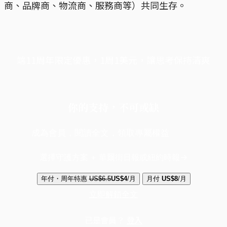
商、品牌商、物流商、服務商等）共同生存。
端11周年限定優惠，1周1美元，讓思考保持清爽
你的支持，不可或缺
成為會員，閱讀全文，領取專屬權益
選擇守護方案 + 華爾街日報或紐約時報
年付・周年特惠
US$6.5
US$4
/月
月付
US$8
/月
立即解鎖全文
已是會員？
登入