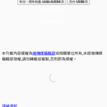
年付・周年特惠
US$6.5
US$4
/月
月付
US$8
/月
立即解鎖全文
已是會員？
登入
本刊載內容版權為
端傳媒編輯部
或相關單位所有,未經端傳媒
編輯部授權,請勿轉載或複製,否則即為侵權。
評論須知