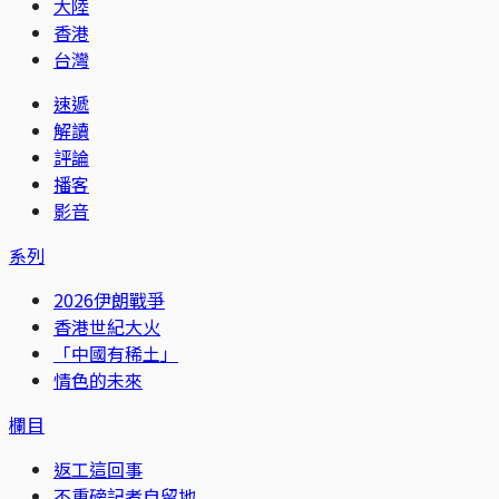
大陸
香港
台灣
速遞
解讀
評論
播客
影音
系列
2026伊朗戰爭
香港世紀大火
「中國有稀土」
情色的未來
欄目
返工這回事
不重磅記者自留地