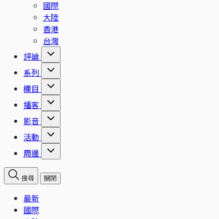
國際
大陸
香港
台灣
評論
系列
欄目
播客
影音
活動
周邊
搜尋
關閉
最新
國際