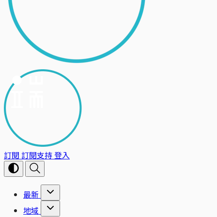
訂閱
訂閱支持
登入
最新
地域