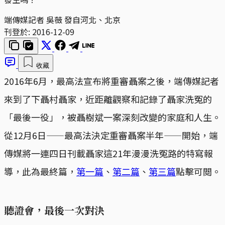
端傳媒記者 吳薇 發自河北、北京
刊登於:
2016-12-09
收藏
2016年6月，最高法宣布將重審聶案之後，端傳媒記者
來到了下聶村聶家，近距離觀察和記錄了聶家洗冤的
「最後一役」，被聶樹斌一案深刻改變的家庭和人生。
從12月6日——最高法決定重審聶案半年——開始，端
傳媒將一連四日刊載聶家這21年漫漫洗冤路的特寫報
導，此為最終篇，
第一篇
、
第二篇
、
第三篇
點擊可閲。
聽證會，最後一次對決