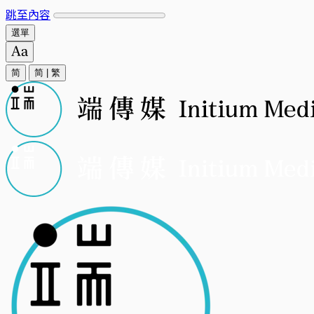
跳至內容
選單
简
简
|
繁