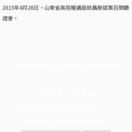
2015年4月28日，山東省高院複議庭就聶樹斌案召開聽
證會。
端11周年限定優惠，1周1美元，讓思考保持清爽
你的支持，不可或缺
成為會員，閱讀全文，領取專屬權益
選擇守護方案 + 華爾街日報或紐約時報