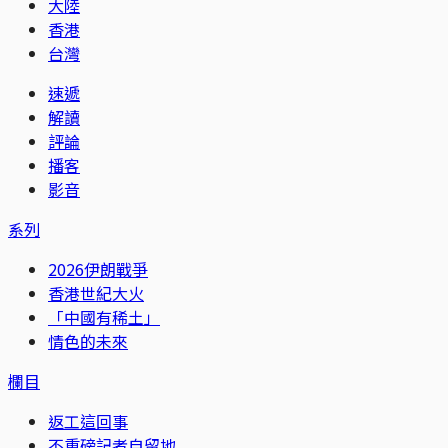
大陸
香港
台灣
速遞
解讀
評論
播客
影音
系列
2026伊朗戰爭
香港世紀大火
「中國有稀土」
情色的未來
欄目
返工這回事
不重磅記者自留地