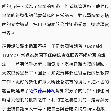
明的責任，成為了專業的知識工作者與管理層，他們以
專業的符號術語代替普羅的日常語言，醉心學院象牙塔
內的文章遊戲，把自己隔絕於公共知識受眾，遠離現實
世界。
這種說法聽來熟耳不過，正是美國特朗普（Donald
Trump）當選為美國下任總統後媒體界不絕於耳的說
法——菁英們手握權力而傲慢，漠視普羅大眾的觀點，
大家已經受夠了，因此，知識菁英們往後要做的是教育
工作，更好的教化群眾文明社會該有的規則。這本書的
題旨既延伸了
薩依德
與
傅柯
對知識分子的批評，卻也同
時落到他們的批評之中。我們在這裏看到的，是菁英分
子繼續自詡高人一等，把自己與普羅區隔成兩個階級