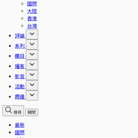
國際
大陸
香港
台灣
評論
系列
欄目
播客
影音
活動
周邊
搜尋
關閉
最新
國際