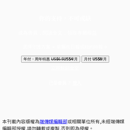
你的支持，不可或缺
成為會員，閱讀全文，領取專屬權益
選擇守護方案 + 華爾街日報或紐約時報
年付・周年特惠
US$6.5
US$4
/月
月付
US$8
/月
立即解鎖全文
已是會員？
登入
本刊載內容版權為
端傳媒編輯部
或相關單位所有,未經端傳媒
編輯部授權,請勿轉載或複製,否則即為侵權。