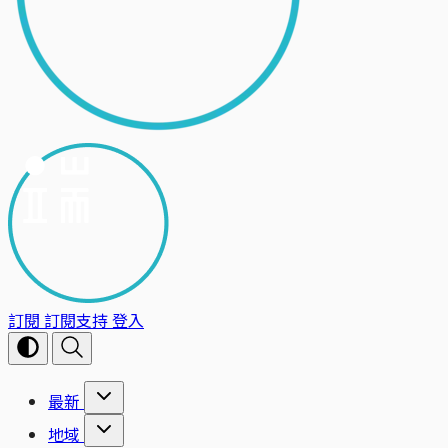
訂閱
訂閱支持
登入
最新
地域