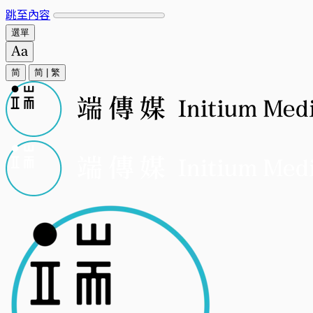
跳至內容
選單
简
简
|
繁