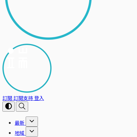
訂閱
訂閱支持
登入
最新
地域