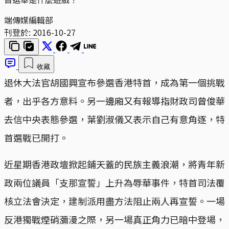
端傳媒編輯部
刊登於:
2016-10-27
收藏
退休大法官胡國興宣布參選香港特首，成為第一個挑戰
者，出乎各方意料。另一邊廂又有報導指財政司曾俊華
去信中央表態參選，葉劉淑儀又表示自己有意角逐，特
首選戰已開打。
近星期香港政壇掀起鋪天蓋的民族主義浪潮，將青年新
政兩位議員「支那宣誓」上升為辱華事件，特首司法覆
核立法會決定，建制派用盡方法阻止兩人再宣誓。一場
反港獨戰煙硝瀰漫之際，另一場真正角力已暗中登場，