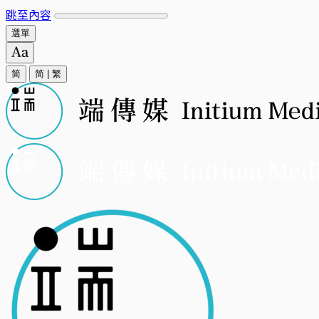
跳至內容
選單
简
简
|
繁