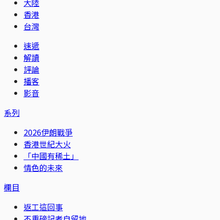
大陸
香港
台灣
速遞
解讀
評論
播客
影音
系列
2026伊朗戰爭
香港世紀大火
「中國有稀土」
情色的未來
欄目
返工這回事
不重磅記者自留地