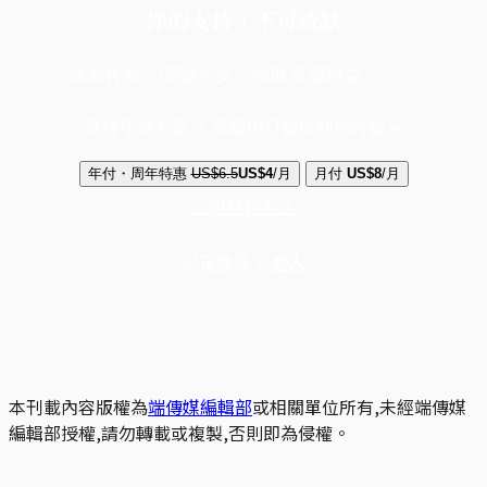
你的支持，不可或缺
成為會員，閱讀全文，領取專屬權益
選擇守護方案 + 華爾街日報或紐約時報
年付・周年特惠
US$6.5
US$4
/月
月付
US$8
/月
立即解鎖全文
已是會員？
登入
本刊載內容版權為
端傳媒編輯部
或相關單位所有,未經端傳媒
編輯部授權,請勿轉載或複製,否則即為侵權。