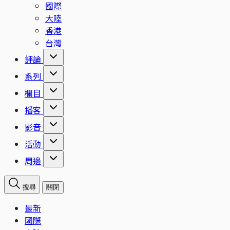
國際
大陸
香港
台灣
評論
系列
欄目
播客
影音
活動
周邊
搜尋
關閉
最新
國際