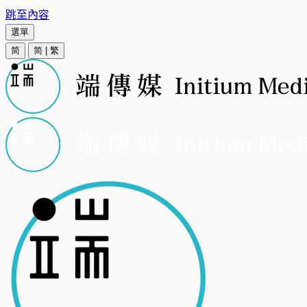
跳至內容
選單
简
简
|
繁