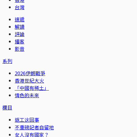
台灣
速遞
解讀
評論
播客
影音
系列
2026伊朗戰爭
香港世紀大火
「中國有稀土」
情色的未來
欄目
返工这回事
不重磅記者自留地
女人沒有國家？