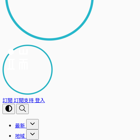
訂閱
訂閱支持
登入
最新
地域