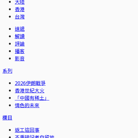
大陸
香港
台灣
速遞
解讀
評論
播客
影音
系列
2026伊朗戰爭
香港世紀大火
「中國有稀土」
情色的未來
欄目
返工這回事
不重磅記者自留地