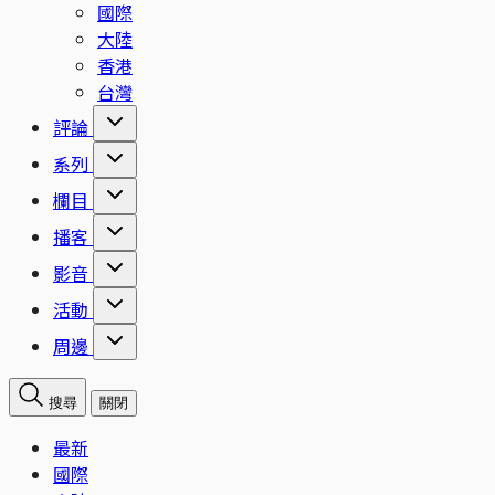
國際
大陸
香港
台灣
評論
系列
欄目
播客
影音
活動
周邊
搜尋
關閉
最新
國際