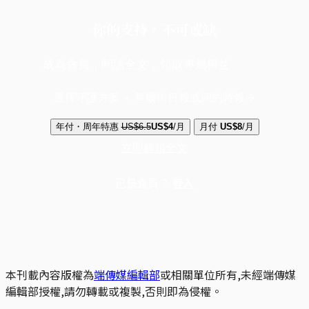
你的支持，不可或缺
成為會員，閱讀全文，領取專屬權益
選擇守護方案 + 華爾街日報或紐約時報
年付・周年特惠
US$6.5
US$4
/月
月付
US$8
/月
立即解鎖全文
已是會員？
登入
本刊載內容版權為
端傳媒編輯部
或相關單位所有,未經端傳媒
編輯部授權,請勿轉載或複製,否則即為侵權。