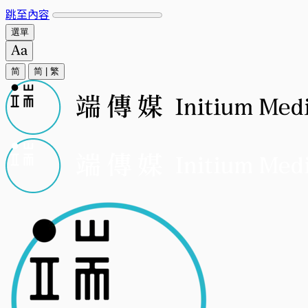
跳至內容
選單
简
简
|
繁