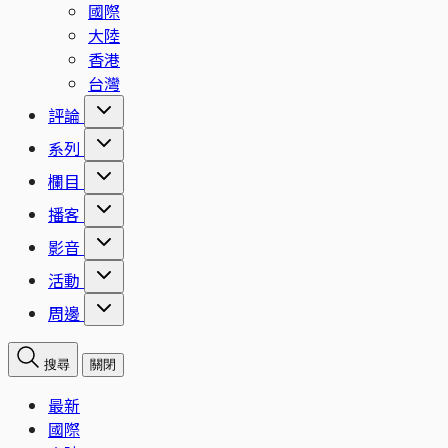
國際
大陸
香港
台灣
評論
系列
欄目
播客
影音
活動
周邊
搜尋
關閉
最新
國際