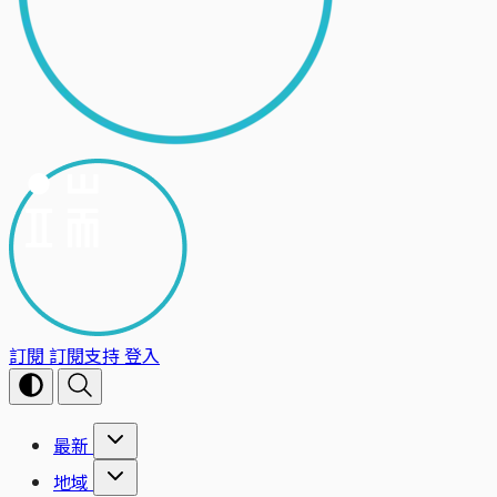
訂閱
訂閱支持
登入
最新
地域