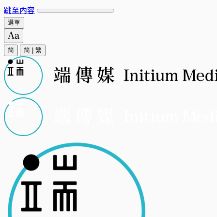
跳至內容
選單
简
简
|
繁