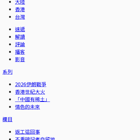
大陸
香港
台灣
速遞
解讀
評論
播客
影音
系列
2026伊朗戰爭
香港世紀大火
「中國有稀土」
情色的未來
欄目
返工這回事
不重磅記者自留地