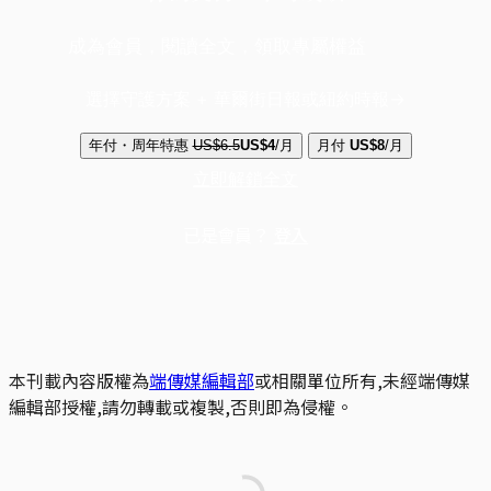
成為會員，閱讀全文，領取專屬權益
選擇守護方案 + 華爾街日報或紐約時報
年付・周年特惠
US$6.5
US$4
/月
月付
US$8
/月
立即解鎖全文
已是會員？
登入
本刊載內容版權為
端傳媒編輯部
或相關單位所有,未經端傳媒
編輯部授權,請勿轉載或複製,否則即為侵權。