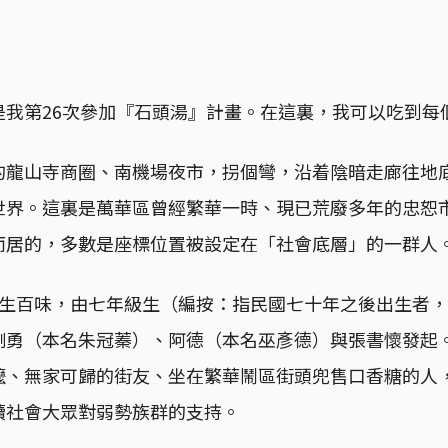
是我第26次參加『石頭湯』計畫。在這裏，我可以吃到每
的龍山寺商圈、南機場夜市，拐個彎，沿着陰暗走廊往地
世界。這裏是萬華區曾經繁華一時、現已荒廢多年的忠恕
而居的，多數是座標位置被設定在「社會底層」的一群人
人生百味，由七年級生（編按：指民國七十年之後出生者
剛勇（本名朱冠蓁）、阿德（本名巫彥德）與張書懷發起
嬤、無家可歸的街友、坐在繁華鬧區街頭兜售口香糖的人
續社會大眾對弱勢族群的支持。