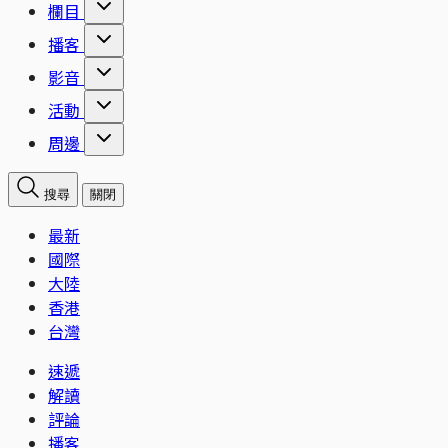
欄目
播客
影音
活動
周邊
搜尋
關閉
最新
國際
大陸
香港
台灣
速遞
解讀
評論
播客