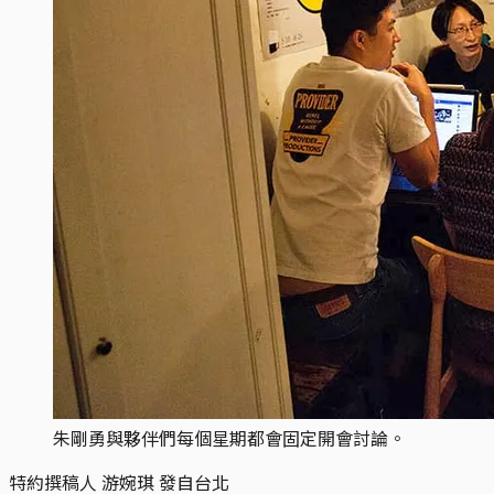
朱剛勇與夥伴們每個星期都會固定開會討論。
特約撰稿人 游婉琪 發自台北