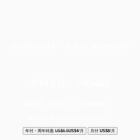
端11周年限定優惠，1周1美元，讓思考保持清爽
你的支持，不可或缺
成為會員，閱讀全文，領取專屬權益
選擇守護方案 + 華爾街日報或紐約時報
年付・周年特惠
US$6.5
US$4
/月
月付
US$8
/月