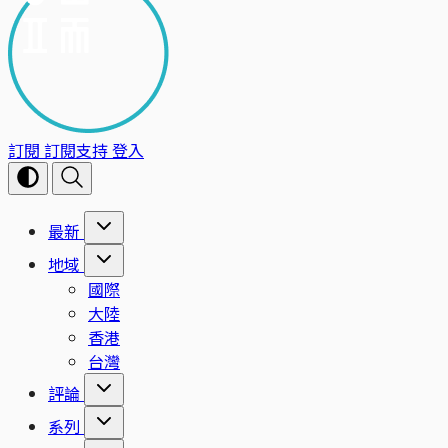
訂閱
訂閱支持
登入
最新
地域
國際
大陸
香港
台灣
評論
系列