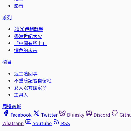
影音
系列
2026伊朗戰爭
香港世紀大火
「中國有稀土」
情色的未來
欄目
返工這回事
不重磅記者自留地
女人沒有國家？
工具人
周邊商城
Facebook
Twitter
Bluesky
Discord
Gith
Whatsapp
Youtube
RSS