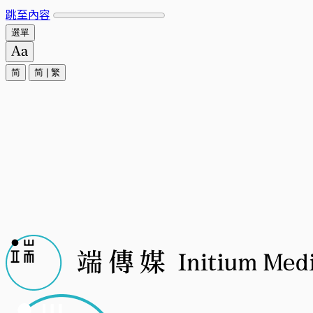
跳至內容
選單
简
简
|
繁