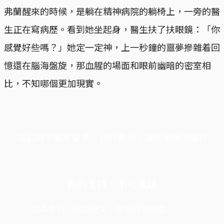
弗蘭醒來的時候，是躺在精神病院的躺椅上，一旁的醫
生正在寫病歷。看到她坐起身，醫生扶了扶眼鏡：「你
感覺好些嗎？」她定一定神，上一秒鐘的噩夢摻雜着回
憶還在腦海盤旋，那血腥的場面和眼前幽暗的密室相
比，不知哪個更加現實。
端11周年限定優惠，1周1美元，讓思考保持清爽
你的支持，不可或缺
成為會員，閱讀全文，領取專屬權益