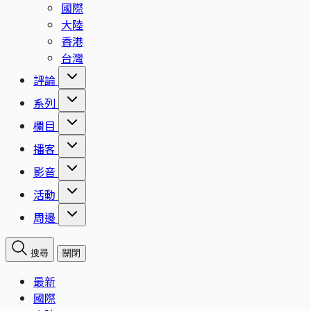
國際
大陸
香港
台灣
評論
系列
欄目
播客
影音
活動
周邊
搜尋
關閉
最新
國際