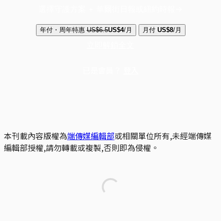
選擇守護方案 + 華爾街日報或紐約時報
年付・周年特惠
US$6.5
US$4
/月
月付
US$8
/月
立即解鎖全文
已是會員？
登入
本刊載內容版權為
端傳媒編輯部
或相關單位所有,未經端傳媒
編輯部授權,請勿轉載或複製,否則即為侵權。