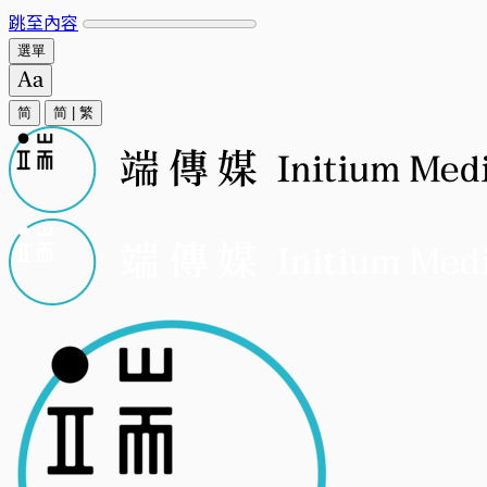
跳至內容
選單
简
简
|
繁