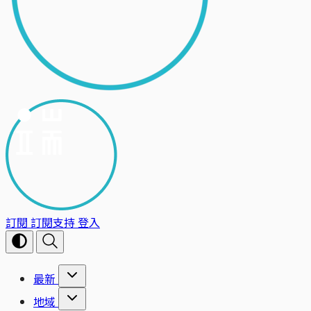
訂閱
訂閱支持
登入
最新
地域