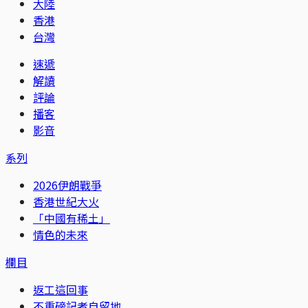
大陸
香港
台灣
速遞
解讀
評論
播客
影音
系列
2026伊朗戰爭
香港世紀大火
「中國有稀土」
情色的未來
欄目
返工這回事
不重磅記者自留地