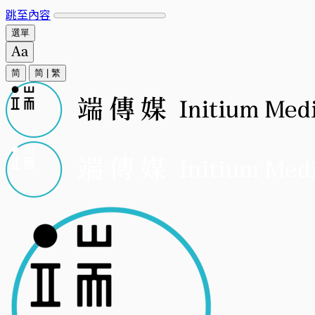
跳至內容
選單
简
简
|
繁