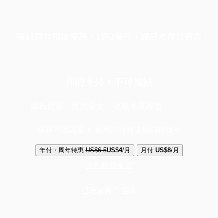
端11周年限定優惠，1周1美元，讓思考保持清爽
你的支持，不可或缺
成為會員，閱讀全文，領取專屬權益
選擇守護方案 + 華爾街日報或紐約時報
年付・周年特惠
US$6.5
US$4
/月
月付
US$8
/月
立即解鎖全文
已是會員？
登入