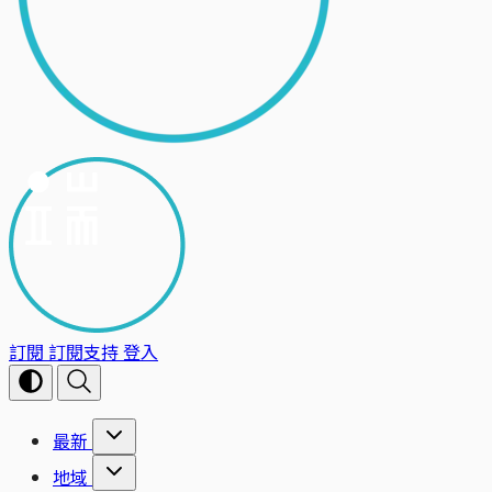
訂閱
訂閱支持
登入
最新
地域