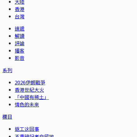
大陸
香港
台灣
速遞
解讀
評論
播客
影音
系列
2026伊朗戰爭
香港世紀大火
「中國有稀土」
情色的未來
欄目
返工这回事
不重磅記者自留地