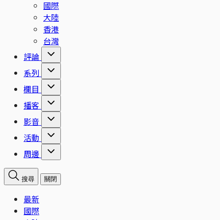
國際
大陸
香港
台灣
評論
系列
欄目
播客
影音
活動
周邊
搜尋
關閉
最新
國際