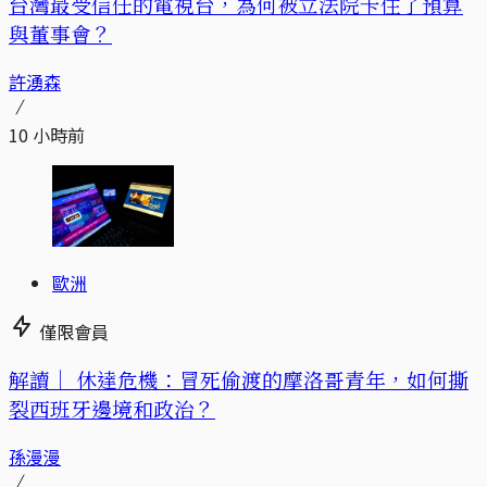
台灣最受信任的電視台，為何被立法院卡住了預算
與董事會？
許湧森
10 小時前
歐洲
僅限會員
解讀｜
休達危機：冒死偷渡的摩洛哥青年，如何撕
裂西班牙邊境和政治？
孫漫漫