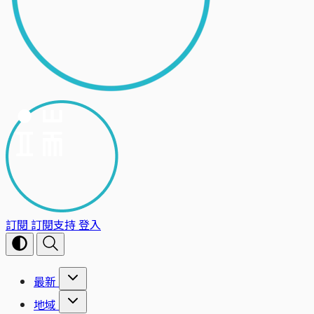
訂閱
訂閱支持
登入
最新
地域