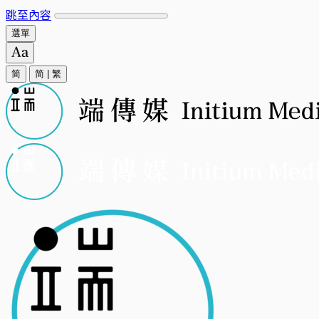
跳至內容
選單
简
简
|
繁