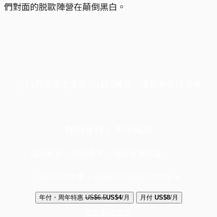
們對面的脱歐陣營在顛倒黑白。
端11周年限定優惠，1周1美元，讓思考保持清爽
你的支持，不可或缺
成為會員，閱讀全文，領取專屬權益
選擇守護方案 + 華爾街日報或紐約時報
年付・周年特惠
US$6.5
US$4
/月
月付
US$8
/月
立即解鎖全文