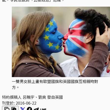
一雙男女臉上畫有歐盟國旗和英國國旗互相親吻對
方。
特約撰稿人 呂曉宇、劉爽 發自英國
刊登於:
2016-06-22