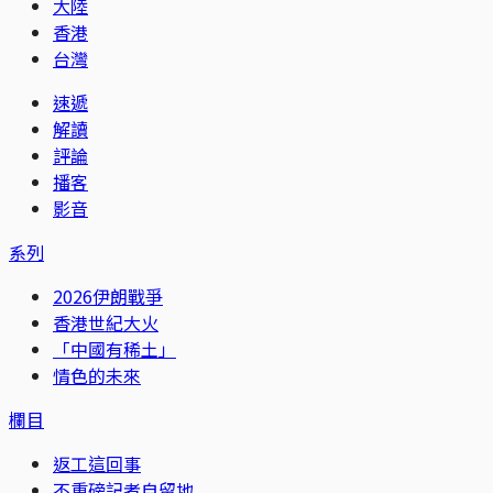
大陸
香港
台灣
速遞
解讀
評論
播客
影音
系列
2026伊朗戰爭
香港世紀大火
「中國有稀土」
情色的未來
欄目
返工這回事
不重磅記者自留地