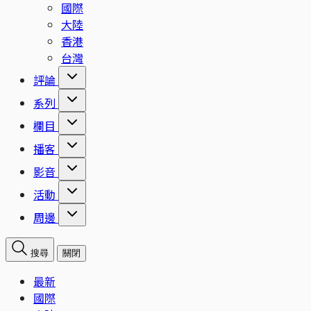
國際
大陸
香港
台灣
評論
系列
欄目
播客
影音
活動
周邊
搜尋
關閉
最新
國際