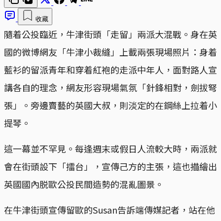
收藏
隨着公投臨近，牛津街頭「走留」兩派大混戰。身在英
國的微博網友「牛津小裁縫」上載兩張現場照片：身着
藍衫的留派青年和穿着紅袍的走派中年人，面對路人宣
講各自的理念，網友形容現場氣氛「針鋒相對，劍拔弩
張」。旁邊賣藝的英國大叔，則淡定的在鋼絲上拉着小
提琴。
這一幕並不罕見。每逢週末或假日人流較大時，兩派就
會在街頭設下「擂台」，宣傳己方的主張，這也描繪出
英國國內脱歐公投民間造勢的混亂圖景。
在牛津街頭宣傳留歐的Susan告訴端傳媒記者，站在他