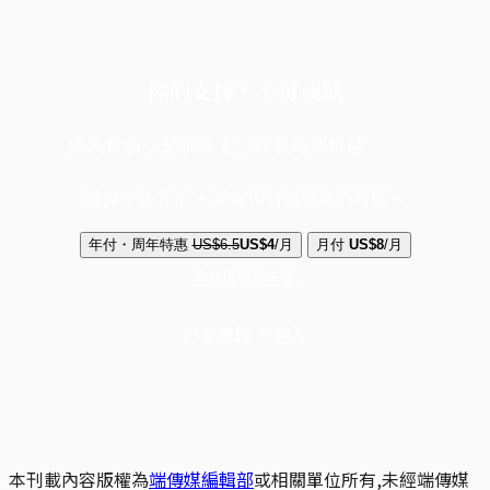
你的支持，不可或缺
成為會員，閱讀全文，領取專屬權益
選擇守護方案 + 華爾街日報或紐約時報
年付・周年特惠
US$6.5
US$4
/月
月付
US$8
/月
立即解鎖全文
已是會員？
登入
本刊載內容版權為
端傳媒編輯部
或相關單位所有,未經端傳媒