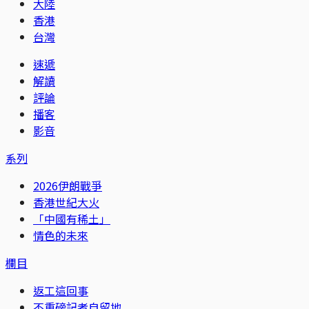
大陸
香港
台灣
速遞
解讀
評論
播客
影音
系列
2026伊朗戰爭
香港世紀大火
「中國有稀土」
情色的未來
欄目
返工這回事
不重磅記者自留地