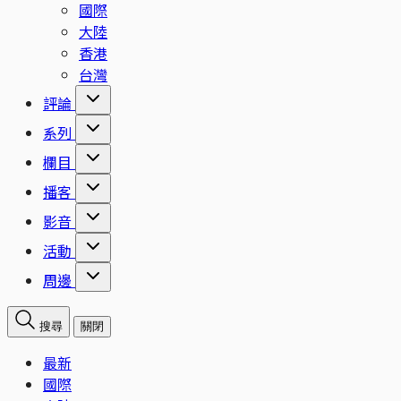
國際
大陸
香港
台灣
評論
系列
欄目
播客
影音
活動
周邊
搜尋
關閉
最新
國際