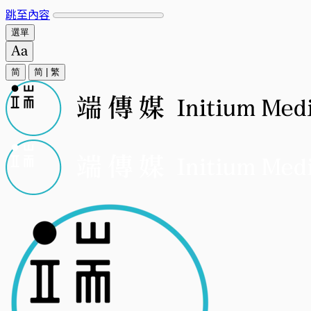
跳至內容
選單
简
简
|
繁