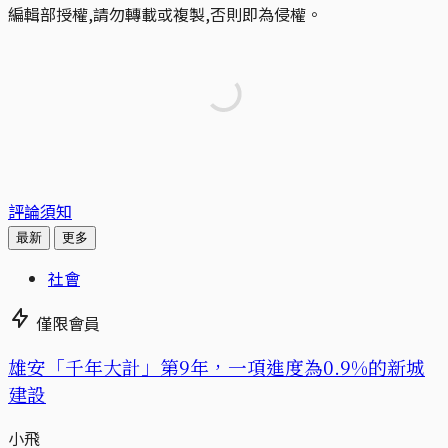
編輯部授權,請勿轉載或複製,否則即為侵權。
評論須知
最新
更多
社會
僅限會員
​​雄安「千年大計」第9年，一項進度為0.9%的新城
建設
小飛