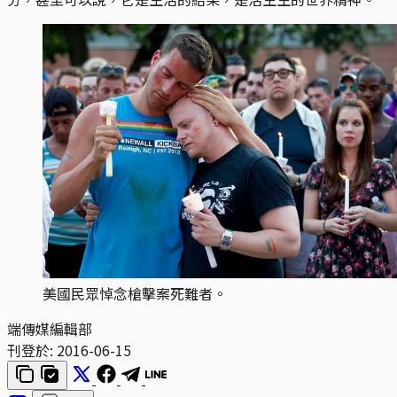
美國民眾悼念槍擊案死難者。
端傳媒編輯部
刊登於:
2016-06-15