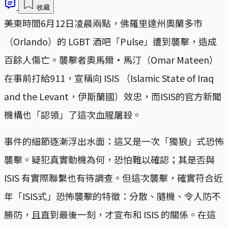
收藏
美東時間6月12日凌晨兩點，佛羅里達州奧蘭多市
（Orlando）的 LGBT 酒吧「Pulse」遭到襲擊，造成
百餘人傷亡。襲擊者奧馬爾·馬汀（Omar Mateen）
在事前打給911，宣稱向 ISIS （Islamic State of Iraq
and the Levant，伊斯蘭國）效忠，而ISIS的官方新聞
機構也「認領」了這次血腥屠殺。
事件的細節逐漸浮出水面：這又是一次「獨狼」式恐怖
襲擊。疑犯真實動機為何，恐怕難以確認；其是否與
ISIS 有實際聯繫也有待調查。但這次襲擊，確實符合近
年「ISIS式」恐怖襲擊的特徵：分散、隨機、令人防不
勝防，且直到最後一刻，才宣布和 ISIS 的關係。在這