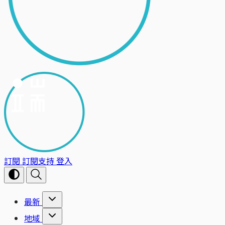
訂閱
訂閱支持
登入
最新
地域