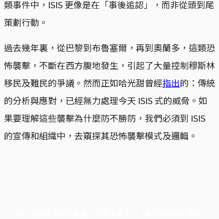
類事件中，ISIS 更像是在「事後追認」，而非從頭到尾
策劃行動。
過去幾年裏，從巴黎到布魯塞爾，再到奧蘭多，這類恐
怖襲擊，不斷在西方腹地發生，引起了大量控制穆斯林
移民及難民的爭議。然而正如哈光甜曾經
指出
的：傳統
的分析與應對，已經無力處理今天 ISIS 式的威脅。如
果要理解這些襲擊為什麼防不勝防，我們必須到 ISIS
的宣傳和組織中，去窺探其恐怖襲擊模式及邏輯。
端11周年限定優惠，1周1美元，讓思考保持清爽