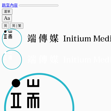
跳至內容
選單
简
简
|
繁