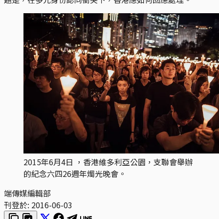
2015年6月4日 ，香港維多利亞公園，支聯會舉辦
的紀念六四26週年燭光晚會。
端傳媒編輯部
刊登於:
2016-06-03