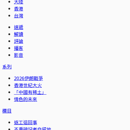
大陸
香港
台灣
速遞
解讀
評論
播客
影音
系列
2026伊朗戰爭
香港世紀大火
「中國有稀土」
情色的未來
欄目
返工這回事
不重磅記者自留地