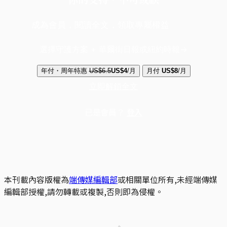
成為會員，閱讀全文，領取專屬權益
選擇守護方案 + 華爾街日報或紐約時報
年付・周年特惠
US$6.5
US$4
/月
月付
US$8
/月
立即解鎖全文
已是會員？
登入
本刊載內容版權為
端傳媒編輯部
或相關單位所有,未經端傳媒
編輯部授權,請勿轉載或複製,否則即為侵權。