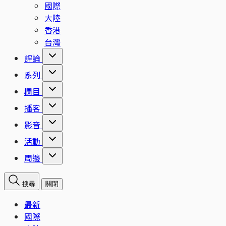
國際
大陸
香港
台灣
評論
系列
欄目
播客
影音
活動
周邊
搜尋
關閉
最新
國際