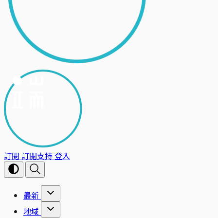
訂閱
訂閱支持
登入
最新
地域